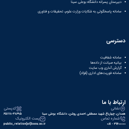
دبیرستان پسرانه دانشگاه بوعلی سینا
سامانه پاسخگوئی به شکایات وزارت علوم، تحقیقات و فناوری
دسترسی
سامانه شفافیت
بیانیه صیانت از داده‌ها
گزارش آماری وب‌ سایت
سامانه فوریت‌های اداری (فؤاد)
ارتباط با ما
نشانی
کدپستی
همدان، چهارباغ شهید مصطفی احمدی روشن، دانشگاه بوعلی سینا
۶۵۱۷۸-۳۸۶۹۵
شماره تماس
پست الکترونیک
public_relation[at]basu.ac.ir
31400000 - 081