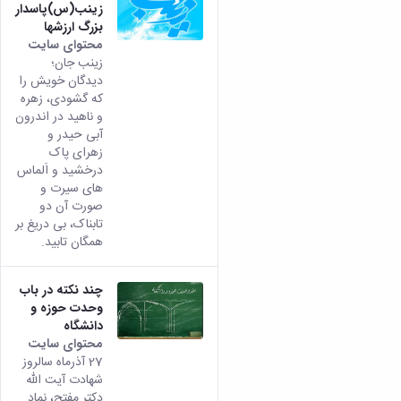
تکمیلی
تحصیلات
زینب(س)پاسدار
آزمایشگاه
فرم
تکمیلی
بزرگ ارزشها
میکروبیولوژی
ها
محتوای سایت
و
نشریات
زینب جان؛
آئین
دیدگان خویش را
نامه
که گشودی، زهره
ها
و ناهید در اندرون
سمینارها
آبی حیدر و
و
زهرای پاک
پایان
درخشید و اَلماس
نامه
های سیرت و
صورت آن دو
ها
تابناک، بی دریغ بر
همگان تابید.
چند نکته در باب
وحدت حوزه و
دانشگاه
محتوای سایت
27 آذرماه سالروز
شهادت آیت الله
دکتر مفتح، نماد