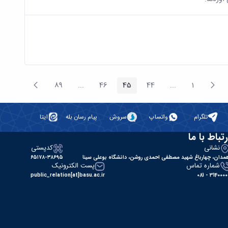
پیغام
صفحه
89
...
46
45
44
...
1
صفحه
صفحه
صفحه
Intermediate Pages
صفحه
صفحه
Intermediate Pages
قبلی
بعد
تلگرام
واتساپ
سروش
پیام رسان بله
ایتا
رتباط با ما
نشانی
کدپستی
مدان، چهارباغ شهید مصطفی احمدی روشن، دانشگاه بوعلی سینا
۶۵۱۷۸-۳۸۶۹۵
شماره تماس
پست الکترونیک
public_relation[at]basu.ac.ir
31400000 - 0