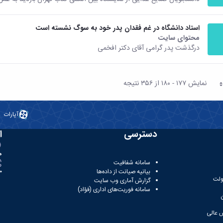
استاد دانشگاه در غم فقدان پدر خود به سوگ نشسته است
محتوای سایت
درگذشت پدر گرامی آقای دکتر افخمی
نمایش ۱۷۷ - ۱۸۰ از ۳۵۶ نتیجه
حه
آپارات
دسترسی
ا
ه
سامانه شفافیت
بیانیه صیانت از داده‌ها
81
ولت
گزارش آماری وب‌ سایت
سامانه فوریت‌های اداری (فؤاد)
 عالی