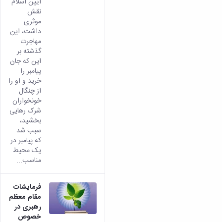
آیین اسلام
نقش
موثری
داشت، این
مهاجرت
گذشته بر
این که جان
پیامبر را
خرید و او را
از چنگال
خونخواران
شرک رهایی
بخشید،
سبب شد
که پیامبر در
یک محیط
مناسب...
فرمایشات
مقام معظم
رهبری در
خصوص