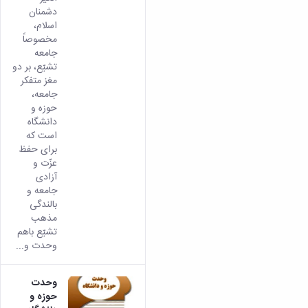
تکمیلی
تحصیلات
دشمنان
آزمایشگاه
فرم
تکمیلی
اسلام،
میکروبیولوژی
ها
مخصوصاً
و
نشریات
جامعه
آئین
تشیّع، بر دو
نامه
مغز متفکر
ها
جامعه،
سمینارها
حوزه و
و
دانشگاه
پایان
است که
نامه
برای حفظ
ها
عزّت و
آزادی
جامعه و
بالندگی
مذهب
تشیّع باهم
وحدت و...
وحدت
حوزه و