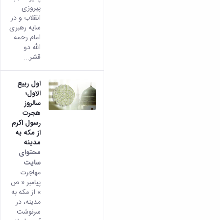
پیروزی
انقلاب و در
سایه رهبری
امام رحمه
الله دو
قشر...
اول ربیع
الاول؛
سالروز
هجرت
رسول اکرم
از مکه به
مدینه
محتوای
سایت
مهاجرت
پیامبر « ص
» از مکه به
مدینه، در
سرنوشت