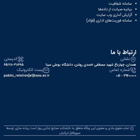
سامانه شفافیت
بیانیه صیانت از داده‌ها
گزارش آماری وب‌ سایت
سامانه فوریت‌های اداری (فؤاد)
ارتباط با ما
نشانی
کدپستی
همدان، چهارباغ شهید مصطفی احمدی روشن، دانشگاه بوعلی سینا
۶۵۱۷۸-۳۸۶۹۵
شماره تماس
پست الکترونیک
public_relation[at]basu.ac.ir
31400000 - 081
تمام حقوق مادی و معنوی این وبگاه متعلق به دانشکده صنایع غذایی بهار است.پیاده سازی توسط
سپهرافزار ایرانیان