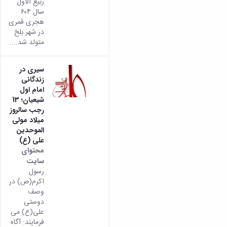
ربیع الاول
سال ۶۰۴
هجری قمری
در شهر بلخ
متولد شد....
سیری در
زندگانی
امام اول
شیعیان؛ 13
رجب سالروز
میلاد مولی
الموحدین
علی (ع)
محتوای
سایت
رسول
اکرم(ص) در
وصف
دوستی
علی(ع) می
فرمایند: آگاه