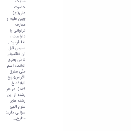
سایت
حضرت
علی(ع)
چون علوم و
معارف
فراوانی را
داراست ،
لذا فرمود :
سلونی قبل
ان تفقدونی
فا نّی بطرق
السّماء اعلم
منّی بطرق
الأرض(نهج
البلاغه خ
189). در هر
رشته از این
رشته های
علوم الهی
سؤالی دارید
مطرح...