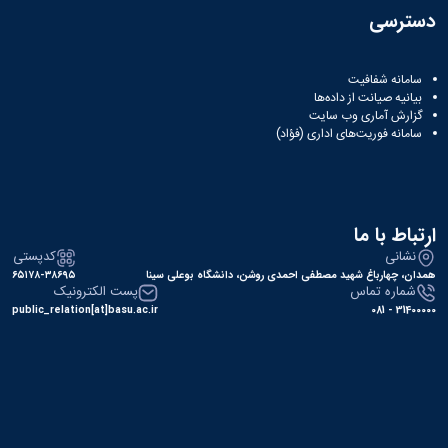
دسترسی
سامانه شفافیت
بیانیه صیانت از داده‌ها
گزارش آماری وب‌ سایت
سامانه فوریت‌های اداری (فؤاد)
ارتباط با ما
نشانی
کدپستی
همدان، چهارباغ شهید مصطفی احمدی روشن، دانشگاه بوعلی سینا
۶۵۱۷۸-۳۸۶۹۵
شماره تماس
پست الکترونیک
public_relation[at]basu.ac.ir
31400000 - 081