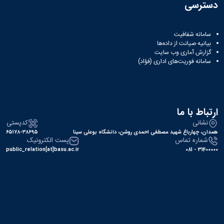
دسترسی
سامانه شفافیت
بیانیه صیانت از داده‌ها
گزارش آماری وب‌ سایت
سامانه فوریت‌های اداری (فؤاد)
ارتباط با ما
نشانی
کدپستی
همدان، چهارباغ شهید مصطفی احمدی روشن، دانشگاه بوعلی سینا
۶۵۱۷۸-۳۸۶۹۵
شماره تماس
پست الکترونیک
public_relation[at]basu.ac.ir
31400000 - 081