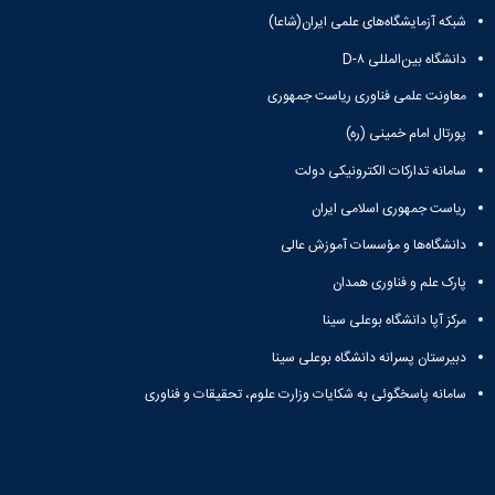
تکمیلی
تحصیلات
آزمایشگاه
فرم
شبکه آزمایشگاه‌های علمی ایران(شاعا)
تکمیلی
میکروبیولوژی
ها
دانشگاه بین‌المللی D-۸
و
نشریات
آئین
معاونت علمی فناوری ریاست جمهوری
نامه
پورتال امام خمینی (ره)
ها
سمینارها
سامانه تدارکات الکترونیکی دولت
و
پایان
ریاست جمهوری اسلامی ایران
نامه
دانشگاه‌ها و مؤسسات آموزش عالی
ها
پارک علم و فناوری همدان
مرکز آپا دانشگاه بوعلی سینا
دبیرستان پسرانه دانشگاه بوعلی سینا
سامانه پاسخگوئی به شکایات وزارت علوم، تحقیقات و فناوری