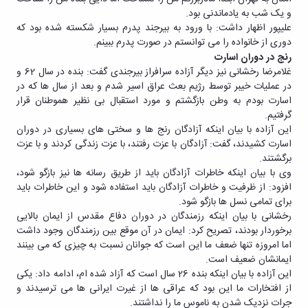
و یک شب به یادماندنی بود.
علیپور اظهار داشت: با ورود به بیرجند پدرم بسیار شکسته شده بود که
دوری از خانواده را می توانستم در صورت پدرم ببینم.
رنج در دوران اسارت
غلامرضا رخشانی نیز دیگر آزاده سرافراز بیرجندی گفت: بنده در سال 62 و
در عملیات خیبر توسط رژیم بعث عراق اسیر شدم و بعد از سال ها که در
اسارت بودم به وطن بازگشتم و مورد استقبال بی نظیر هموطنان قرار
گرفتیم.
این آزاده با بیان اینکه آزادگان رنج ها و سختی های بسیاری در دوران
اسارت کشیدند، گفت: آزادگان با عزت رفتند، با عزت زندگی کردند و با عزت
برگشتند.
وی با بیان اینکه خاطرات آزادگان باید از طریق رسانه ها نیز بازگو شود،
افزود: از ظرفیت و خاطرات آزادگان باید استفاده شود و این خاطرات باید
برای تمامی نسل ها بازگو شود.
رخشانی با بیان اینکه رزمندگان در دوران دفاع مقدس از ایمان بالایی
برخوردار بودند، تصریح کرد: ایمان در آن موقع بین رزمندگان وجود داشت
اما امروزه تنها ضعف ما این است که جوانان نسبت به چیزی که می بینند
ایمانشان ضعیف است.
این آزاده با بیان اینکه بنده 26 سال است که آزاد شده ام، ادامه داد: یکی
از افتخارات ما این بود که عراقی ها از غیرت ایرانی ها می ترسیدند و
جرات نزدیک شدن به ناموس ما را نداشتند.