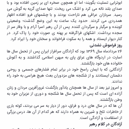
ابوترابی تسلیت بگویند؛ اما او همچون صخره ای بر زمین افتاده بود و با
صدای بلند ناله می کرد و اشک می ریخت. تنها صدای گریه به گوش می
رسید. سربازان عراقی هم ناراحت بودند و با چشمهای فرو افتاده اظهار
همدردی می کردند. حدود یک ساعت به این وضع گذشت؛ وضعیتی
کوبنده و مرگبار و سرگردان کننده. پس از آن رهبر اسرا آرام و با وقار سر از
سجده برداشت. اشکهای فراگرفته بر پهنه ی صورت خود را پاک کرد. در
کنار دیوار ایستاد و همه را به سکوت فراخواند و سخنان خود را ایراد کرد.
روز فراموش نشدنی
26 مردادماه سال 1369 بود که آزادگان سرافراز ایران پس از تحمل سال ها
اسارت در اردوگاه های عراق پای به میهن اسلامی گذاشتند و به آغوش
خانواده های خود بازگشتند.
آزادگانی که با ایمان راسخ خود در برابر تمام فشارهای جسمی و روحی
دشمنان ایستادند و از شکنجه های مزدوران بعث هیچ هراسی به خود راه
ندادند.
و امروز نیز بعد از سال ها همچنان یادآور بازگشت غرورآفرین مردان و زنان
آزاده ای است که پس از تحمل سال ها شکنجه و دوری از عزیزان خود به
وطن بازگشتند.
آن ها که در سال های درد و فراق، دور از دیار به سر می بردند، کوله باری
از خاطرات تلخ و شیرین به همراه دارند که هر کدام از آن ها، درس بزرگی
از استقامت و آزادگی است.
آزادگان در کلام رهبر