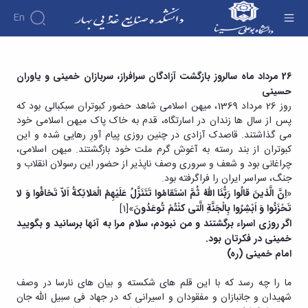
En
دانشکده
26 مرداد ماه سالروز بازگشت آزادگان سرافراز،
26 مرداد ماه سالروز
بازگشت آزادگان سرافراز، سربازان خمینی و یاوران
درباره
آموزش
حسینی
سربازان خمینی و یاوران حسینی - دانشکده صنایع
آموزش
دانشکده
پژوهش
روز 26 مرداد 1369، میهن اسلامی شاهد حضور کبوتران سبکبالی بود که
غذایی بهار
پژوهش
تقویم
تاریخچه
افراد
پس از سال ها زندان در اسارتگاه، قدم به خاک پاک میهن اسلامی خود
اساتید
اولویت
گروه
ریاست
آموزشی
می گذاشتند. قاصدک آزادی در چنین روزی پیام آورِ رهایی شده و این
اساتید
های
های
دروس
دانشکده
کبوتران از بند رسته به آغوش گرم ملت خود بازگشتند. میهن اسلامی،
آموزشی
دانشکده
پژوهشی
ارائه
رؤسای
گروه
چراغانی بود و شعف و سروری وصف ناپذیر از حضور این رسولان انقلاب و
اساتید
فرم
شده
پیشین
های
جنگ، سراسر ایران را فراگرفته بود.
بازنشسته
های
دوره
آلبوم
آموزشی
«
اِنَّ الَّذینَ قالُوا رَبُّنَا اللهُ ثُمَّ اسْتَقامُوا تَتَنَزَّلُ عَلَیْهِمُ الْمَلائِکةُ اَلاّ تَخافُوا وَ لا
کارشناسی
پژوهشی
کارکنان
عکس
گروه
تَحْزَنُوا وَ اَبْشِرُوا بِالْجَنَّةِ الَّتی کنْتُمْ تُوعَدُونَ
»
[1]
فرم
کارگاه ها
اطلاعات
آموزشی
و
اگر روزی اسراء برگشتند و من نبودم، سلام مرا به آنها برسانید و بگویید
ها
تماس
صنایع
آزمایشگاه
و
خمینی در فکرتان بود
.
سازمان
غذایی
ها
آئین
دانشکده
امام خمینی (ره)
آزمایشگاه
نامه
معاونت
تکنولوژِی
ها
آموزشی
ما را چه رسد که با این قلم های شکسته و بیان های نارسا در وصف
مواد
تحصیلات
معاونت
شهیدان و جانبازان و مفقودان و اسیرانی که در جهاد فی سبیل الله جان
غذایی