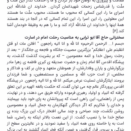
سلامت و پیروزی به اوطان خود باز گردان و ما را خدمت گذار این ملّت و
ملّت را قدرشناس زحمات شهیدانمان گردان.. خداوند ان شاءالله این
اسرای ما را، این کسانی که محبوب ما هستند، محبوب ملّت ما هستند
این معلولین را، این اسرا را، این تمام کسانی که در آنجا در بند هستند
همۀ اینها را خداوند ان شاءالله آزاد کند و ما را هم به وظیفۀ خودمان آشنا
کند.
[6]
سخنرانی حاج آقا ابو ترابی به مناسبت رحلت امام در اسارت
«بسم ا... الرحمن الرحیم» انا لله و انا الیه راجعون " افائن مات او قتل
انقلبتم علی اعقابکم" بزرگترین مصیبت جانکاه و فاجعه ی جانگداز – بعد از
رحلت رسول خدا و ائمه معصومین – که بر بشریت گذشت گذشت، به
پیشگاه اقدس آقا امام زمان و حضرت صدیقه ی کبری فاطمه ی زهرا مادر
بزرگوارشان و یاران وفادارشان، از هموطنان متعهد و جان بر کف و فداکار و
مخلص، از امت حزب الله و مسلمین و مستضعفین، و شما فرزندان
برومند ایثارگرشان تسلیت عرض میکنم. انا لله و انا الیه راجعون. در پیشگاه
اقدس پروردگار عالم چه می توان گفت، که حکمت بالغه الهیه بر این تعلق
گرفته که انبیاء و اولیاء رهبری فرموده وارائه طریق می دهند، و در نهایت،
پس از راهنمایی، این راهی است که پیروانشان به پای خود باید بپیمایند
و خدای را شاکریم که اگر دیدگان گنهکارمان به جمال انبیاء و معصومین
روشن نگشت، چند صباحی و چند سالی افتخار درک این بزرگ بنده ی
صالح خدا ما را نصیب گشت: از این نعمت بالاتر اینکه به راستی، شما
امت به پا خاسته روی همه انبیاء را سفید نمودید و در عالیترین سطح از
بندگی و پیروی قرار گرفتید، و ضمن آنکه فخر انبیاء گشتید به این بزرگ