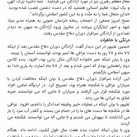
مقام معظم رهبری نیز در مورد آزادگان می فرمایند:" شما ذخیره بزرگ الهی
و یک ثروت عظیم انسانی هستید که در دست دشمن غصب شده بودید.
خدای متعال شما را به ملّت و به این کشور اسلامی برگرداند".
صبح امروز جمعی از اصحاب رسانه خراسان جنوبی به همراه مدیر بنیاد
شهد و امور ایثارگران بیرجند در سالروز ورود آزادگان به میهن به دیدار
تعدادی از آزادگان سرافراز دوران دفاع مقدس رفتند.
درنگی با خاطرات
حسین علیپور در این دیدار گفت: آزادگان دوران دفاع مقدس بعد از اینکه
77 ماه و 28 روز به دست عراقی ها اسیر بودند توانستند آسمان را ببینند.
وی با بیان اینکه صبر خانواده آزادگان مثال زدنی بود، افزود: بنده کلاس
دوم راهنمایی بودم که اسیر شدم و بعد از 78 ماه اسارت به یاری خدا به
میهن اسلامی بازگشتم.
این آزاده سرافراز دوران دفاع مقدس با بیان اینکه مخالفت کردن با
سربازان عراقی با شکنجه همراه بود، تصریح کرد: در اردوگاه تمامی افراد
مورد شکنجه قرار می گرفتند و سربازان تا جایی که می توانستند ضربه
شلاق به ایرانی ها می زدند.
علیپور با بیان اینکه در عملیات خیبر وظیفه امدادگر را داشتم، افزود: عراقی
ها در شکنجه ها دست های ما را در حمام می بستند و آنقدر آب سرد را باز
می گذاشتند تا بیهوش می شدیم و تا جایی که می توانستند شکنجه می
کردند.
وی با بیان اینکه اسارت بنده هفت سال طول کشید، ادامه داد: هنگام
آمدن به تهران ابتدا مادربزرگم من را نشناخت اما دایی بنده من را شناخت