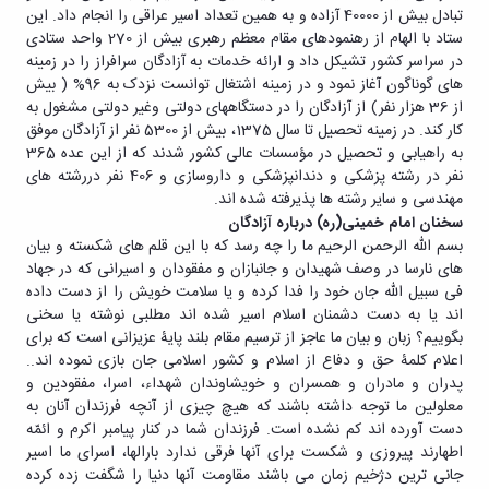
تبادل بیش از 40000 آزاده و به همین تعداد اسیر عراقی را انجام داد. این
ستاد با الهام از رهنمودهای مقام معظم رهبری بیش از 270 واحد ستادی
در سراسر کشور تشیکل داد و ارائه خدمات به آزادگان سرافراز را در زمینه
های گوناگون آغاز نمود و در زمینه اشتغال توانست نزدک به 96% ( بیش
از 36 هزار نفر) از آزادگان را در دستگاههای دولتی وغیر دولتی مشغول به
کار کند. در زمینه تحصیل تا سال 1375، بیش از 5300 نفر از آزادگان موفق
به راهیابی و تحصیل در مؤسسات عالی کشور شدند که از این عده 365
نفر در رشته پزشکی و دندانپزشکی و داروسازی و 406 نفر دررشته های
مهندسی و سایر رشته ها پذیرفته شده اند.
سخنان امام خمینی(ره) درباره آزادگان
بسم الله الرحمن الرحیم ما را چه رسد که با این قلم های شکسته و بیان
های نارسا در وصف شهیدان و جانبازان و مفقودان و اسیرانی که در جهاد
فی سبیل الله جان خود را فدا کرده و یا سلامت خویش را از دست داده
اند یا به دست دشمنان اسلام اسیر شده اند مطلبی نوشته یا سخنی
بگوییم؟ زبان و بیان ما عاجز از ترسیم مقام بلند پایۀ عزیزانی است که برای
اعلام کلمۀ حق و دفاع از اسلام و کشور اسلامی جان بازی نموده اند..
پدران و مادران و همسران و خویشاوندان شهداء، اسرا، مفقودین و
معلولین ما توجه داشته باشند که هیچ چیزی از آنچه فرزندان آنان به
دست آورده اند کم نشده است. فرزندان شما در کنار پیامبر اکرم و ائمّه
اطهارند پیروزی و شکست برای آنها فرقی ندارد بارالها، اسرای ما اسیر
جانی ترین دژخیم زمان می باشند مقاومت آنها دنیا را شگفت زده کرده