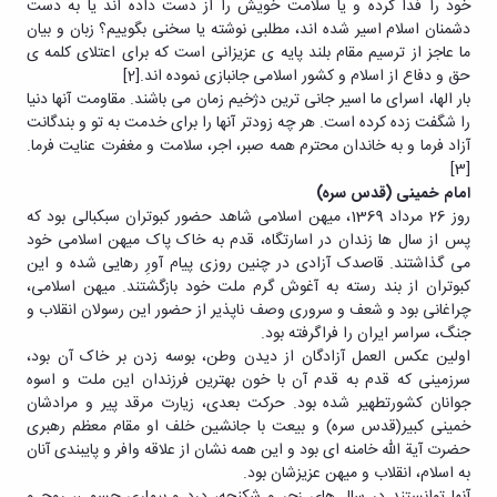
تکمیلی
تحصیلات
خود را فدا کرده و یا سلامت خویش را از دست داده اند یا به دست
آزمایشگاه
فرم
تکمیلی
دشمنان اسلام اسیر شده اند، مطلبی نوشته یا سخنی بگوییم؟ زبان و بیان
میکروبیولوژی
ها
ما عاجز از ترسیم مقام بلند پایه ی عزیزانی است که برای اعتلای کلمه ی
و
نشریات
حق و دفاع از اسلام و کشور اسلامی جانبازی نموده اند.
[2]
آئین
بار الها، اسرای ما اسیر جانی ترین دژخیم زمان می باشند. مقاومت آنها دنیا
نامه
را شگفت زده کرده است. هر چه زودتر آنها را برای خدمت به تو و بندگانت
ها
آزاد فرما و به خاندان محترم همه صبر، اجر، سلامت و مغفرت عنایت فرما.
سمینارها
[3]
و
امام خمینی (قدس سره)
پایان
روز 26 مرداد 1369، میهن اسلامی شاهد حضور کبوتران سبکبالی بود که
نامه
پس از سال ها زندان در اسارتگاه، قدم به خاک پاک میهن اسلامی خود
ها
می گذاشتند. قاصدک آزادی در چنین روزی پیام آورِ رهایی شده و این
کبوتران از بند رسته به آغوش گرم ملت خود بازگشتند. میهن اسلامی،
چراغانی بود و شعف و سروری وصف ناپذیر از حضور این رسولان انقلاب و
جنگ، سراسر ایران را فراگرفته بود.
اولین عکس العمل آزادگان از دیدن وطن، بوسه زدن بر خاک آن بود،
سرزمینی که قدم به قدم آن با خون بهترین فرزندان این ملت و اسوه
جوانان کشورتطهیر شده بود. حرکت بعدی، زیارت مرقد پیر و مرادشان
خمینی کبیر(قدس سره) و بیعت با جانشین خلف او مقام معظم رهبری
حضرت آیة الله خامنه ای بود و این همه نشان از علاقه وافر و پایبندی آنان
به اسلام، انقلاب و میهن عزیزشان بود.
آنها توانستند در سال های زجر و شکنجه، درد و بیماری جسمی، روح و