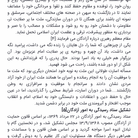
روان خود را، توفنده و مقاوم حفظ کنند و تقوا و مردانگی خود را مضاعف
نمایند تا در بازگشت به میهن در صحنه های مختلف اجتماعی، سرمشق و
نمونه ای باشند برای همگان تا در دوران سازندگی، ملت ما پر صلابت تر،
مقاومتر، با دشمنان خود رو به رو شود و مشکلات و مصائب را با صبر و
بردباری به منظور پیشرفت، ترقی و عظمت ایران اسلامی تحمل نماید.
مقام معظم رهبری درباره آزادگان می فرمایند:
[4]
یکی از چیزهایی که شما را، دل هایتان را زنده نگه می داشت، پرامید نگه
می داشت، یاد آن چهره و روحیه ی پر صلابت امام عزیزمان بود. آن
بزرگوار هم خیلی به یاد اسرا بودند. حال پدری را که فرزندانش به این
شکل از او دور شده باشند، راحت می شود فهمید.
مسأله اسارت طولانی این ملت به نوبه خود امتحان دیگری بود که ملت ما
با موفقیت آن را به انجام رسانده و اسرای ما همانند ملت ایران از خود آزاد
مردی نشان دادند و سرانجام با موفقیت و سرافرازی به وطن
بازگشتند....شما در دوران اسارت، شرایط سختی را گذراندید، اما در عین
حال با حفظ دین و اعتقادات و دلبستگی خود به اسلام، امام و انقلاب
موجب افتخار و آبرومندی ملت خود در برابر دشمن شدید.
تشکیل ستاد رسیدگی به امور آزادگان
[5]
ستاد رسیدگی به امور آزادگان در 22 مرداد 1369، بر اساس قانون حمایت
از آزادگان مصوب 13/9/1368 مجلس تشکیل شد، و در نخستین گام با
تبادل انبوه اسرا مواجه گردید و بر اساس همان قانون و با مساعدت و
همراهی دیگر دستگاه ها، مسئولیت این کار عظیم را به دوش گرفت و