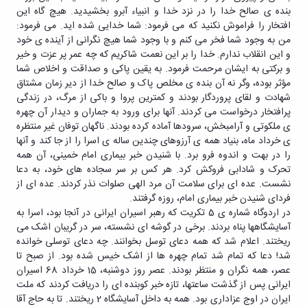
بنده ی صالح خدا را در نزد خدا و انبیاء آبرو بخشیدید. هیچ گاه این
افتخار را فراموش نکنید که می فرمود: شما خدایی شده اید. می فرمود:
من به وجود شما فخر می کنم و با وجود شما هیچ نگرانی از آینده ی خود
و این انقلاب ندارم. خدا را بر این نعمت شاکریم که چه عمر پر عزت و خیر
و برکتی به ایشان مرحمت فرمود. به یقین پاکی و صداقت و اخلاص شما
مؤثر بوده، وگر نه آن بنده ی مخلص پاک و صالح خدا از دیر زمان مشتاق
شهادت و لقای پروردگار بودند و کمترین پروا و باکی از مرگ، در زندگی
پرافتخار درخواست می کردند. آنها برای ورود به جماران و دیدار آن چهره
ی ملکوتی و آرامبخش، سرودها آماده کرده بودند. ناگهان توفان غیر منتظره
ی خرداد ماه، بنیاد همه ی آرزوهای چندین ساله ی اسرا را از جا کند و آنها
را در بهت و اندوه فرو برد. با شنیدن خبر بیماری امام خمینی، آن همه
تحرک و شادابی فروکش کرد. هر کس بر سر سجاده های خود، به دعا
نشست. عده ای برای سلامت آن مرد الهی صلوات نذر کردند. عده ای از
فردای شنیدن خبر بیماری امام، روزه گرفتند.
در اردوگاه شماره ی 5 تکریت که رهبر اسیران ایرانی در آنجا بود، اسرا به
آسایشگاهها پناه بردند. برخی در گوشه ای نشسته، سر در گریبان اشک می
ریختند. اعلام شد که همه دعای توسل بخوانند. چه دعای توسلی خوانده
شد! دعا که تمام شد تمام چهره ها از اشک خیس شده بود. از صبح تا
عصر، همه نگران و منتظر بودند. عصر روز دوشنبه، 15 خرداد 68 اسیران
ایرانی پس از گذشت ساعتها، تازه خبر کوبنده ای را دریافت کردند که ملت
ایران در اوج عزاداری بود. همه به داخل آسایشگاه 2 ریختند. تا به حاج آقا