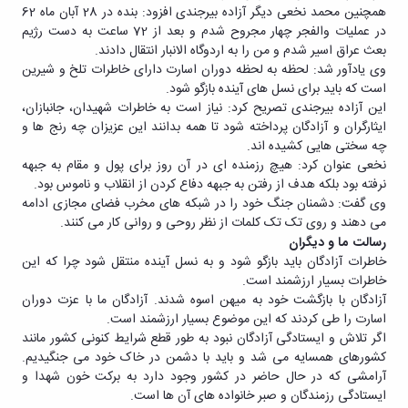
همچنین محمد نخعی دیگر آزاده بیرجندی افزود: بنده در 28 آبان ماه 62
در عملیات والفجر چهار مجروح شدم و بعد از 72 ساعت به دست رژیم
بعث عراق اسیر شدم و من را به اردوگاه الانبار انتقال دادند.
وی یادآور شد: لحظه به لحظه دوران اسارت دارای خاطرات تلخ و شیرین
است که باید برای نسل های آینده بازگو شود.
این آزاده بیرجندی تصریح کرد: نیاز است به خاطرات شهیدان، جانبازان،
ایثارگران و آزادگان پرداخته شود تا همه بدانند این عزیزان چه رنج ها و
چه سختی هایی کشیده اند.
نخعی عنوان کرد: هیچ رزمنده ای در آن روز برای پول و مقام به جبهه
نرفته بود بلکه هدف از رفتن به جبهه دفاع کردن از انقلاب و ناموس بود.
وی گفت: دشمنان جنگ خود را در شبکه های مخرب فضای مجازی ادامه
می دهند و روی تک تک کلمات از نظر روحی و روانی کار می کنند.
رسالت ما و دیگران
خاطرات آزادگان باید بازگو شود و به نسل آینده منتقل شود چرا که این
خاطرات بسیار ارزشمند است.
آزادگان با بازگشت خود به میهن اسوه شدند. آزادگان ما با عزت دوران
اسارت را طی کردند که این موضوع بسیار ارزشمند است.
اگر تلاش و ایستادگی آزادگان نبود به طور قطع شرایط کنونی کشور مانند
کشورهای همسایه می شد و باید با دشمن در خاک خود می جنگیدیم.
آرامشی که در حال حاضر در کشور وجود دارد به برکت خون شهدا و
ایستادگی رزمندگان و صبر خانواده های آن ها است.