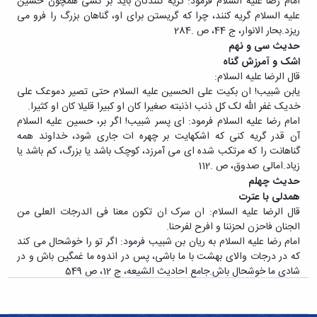
امام رضا علیه السلام فرمود: گریه کنندگان باید بر کسی همچون حسین
علیه السلام گریه کنند، چرا که گریستن برای او، گناهان بزرگ را فرو می
ریزد.بحار الانوار، ج 44، ص .284
حدیث سی و نهم
اشک و آمرزش گناه
قال الرضا علیه السلام:
یابن شبیب! ان بکیت علی الحسین علیه السلام حتی تصیر دموعک علی
خدیک غفر الله لک کل ذنب اذنبته صغیرا کان او کبیرا قلیلا کان او کثیرا.
امام رضا علیه السلام فرمود: ای پسر شبیب! اگر بر، حسین علیه السلام
آن قدر گریه کنی که اشکهایت بر چهره ات جاری شود، خداوند همه
گناهانت را که مرتکب شده ای می آمرزد، کوچک باشد یا بزرگ، کم باشد یا
زیاد.امالی صدوق، ص .112
حدیث چهلم
همدلی با عترت
قال الرضا علیه السلام: ان سرک ان تکون معنا فی الدرجات العلی من
الجنان فاحزن لحزننا و افرح لفرحنا.
امام رضا علیه السلام به ریان بن شبیب فرمود: اگر تو را خوشحال می کند
که در درجات والای بهشت با ما باشی، پس در اندوه ما غمگین باش و در
شادی ما خوشحال باش.جامع احادیث الشیعه، ج 12، ص 549