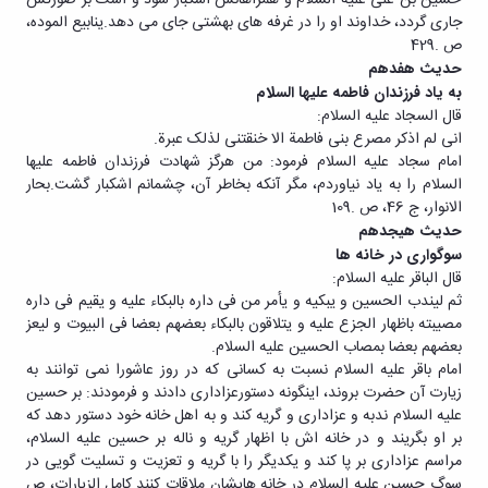
جاری گردد، خداوند او را در غرفه های بهشتی جای می دهد.ینابیع الموده،
ص .429
حدیث هفدهم
به یاد فرزندان فاطمه علیها السلام
قال السجاد علیه السلام:
انی لم اذکر مصرع بنی فاطمة الا خنقتنی لذلک عبرة.
امام سجاد علیه السلام فرمود: من هرگز شهادت فرزندان فاطمه علیها
السلام را به یاد نیاوردم، مگر آنکه بخاطر آن، چشمانم اشکبار گشت.بحار
الانوار، ج 46، ص .109
حدیث هیجدهم
سوگواری در خانه ها
قال الباقر علیه السلام:
ثم لیندب الحسین و یبکیه و یأمر من فی داره بالبکاء علیه و یقیم فی داره
مصیبته باظهار الجزع علیه و یتلاقون بالبکاء بعضهم بعضا فی البیوت و لیعز
بعضهم بعضا بمصاب الحسین علیه السلام.
امام باقر علیه السلام نسبت به کسانی که در روز عاشورا نمی توانند به
زیارت آن حضرت بروند، اینگونه دستورعزاداری دادند و فرمودند: بر حسین
علیه السلام ندبه و عزاداری و گریه کند و به اهل خانه خود دستور دهد که
بر او بگریند و در خانه اش با اظهار گریه و ناله بر حسین علیه السلام،
مراسم عزاداری بر پا کند و یکدیگر را با گریه و تعزیت و تسلیت گویی در
سوگ حسین علیه السلام در خانه هایشان ملاقات کنند.کامل الزیارات، ص