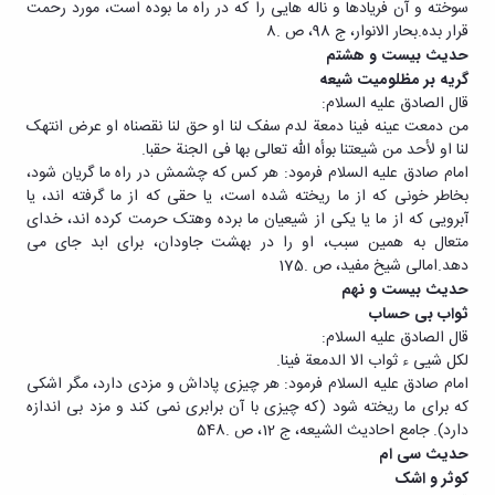
سوخته و آن فریادها و ناله هایی را که در راه ما بوده است، مورد رحمت
قرار بده.بحار الانوار، ج 98، ص .8
حدیث بیست و هشتم
گریه بر مظلومیت شیعه
قال الصادق علیه السلام:
من دمعت عینه فینا دمعة لدم سفک لنا او حق لنا نقصناه او عرض انتهک
لنا او لأحد من شیعتنا بوأه الله تعالی بها فی الجنة حقبا.
امام صادق علیه السلام فرمود: هر کس که چشمش در راه ما گریان شود،
بخاطر خونی که از ما ریخته شده است، یا حقی که از ما گرفته اند، یا
آبرویی که از ما یا یکی از شیعیان ما برده وهتک حرمت کرده اند، خدای
متعال به همین سبب، او را در بهشت جاودان، برای ابد جای می
دهد.امالی شیخ مفید، ص .175
حدیث بیست و نهم
ثواب بی حساب
قال الصادق علیه السلام:
لکل شیی ء ثواب الا الدمعة فینا.
امام صادق علیه السلام فرمود: هر چیزی پاداش و مزدی دارد، مگر اشکی
که برای ما ریخته شود (که چیزی با آن برابری نمی کند و مزد بی اندازه
دارد). جامع احادیث الشیعه، ج 12، ص .548
حدیث سی ام
کوثر و اشک