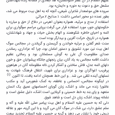
تکمیلی
علیهم السلام در آن عصر «نتوانستن» ها، ابعادی از مسأله زنده نگهداشتن
تحصیلات
آزمایشگاه
فرم
مشعل حق و دعوت به «نور» و «ایمان» بود.
تکمیلی
میکروبیولوژی
ها
سروده های موضعدار شاعران شیعی، آنچه که به اهل بیت مربوط می شد،
و
بطور عمده دو محور اساسی داشت: 1.مدایح.2.مراثی
نشریات
آئین
استفاده از مدح و مرثیه، همواره بعنوان اهرمی در دفاع از حق و مبارزه با
نامه
حکومتهای جور، مورد استفاده قرار می گرفت.برپایی مراسم سوگواری برای
ها
ائمه و احیای خاطره شکوهمند و الهام بخش حیات و جهاد و شهادتشان،
سمینارها
همواره در تاریخ، حرکت آفرین و بیدارگر بوده است .
و
سنت شعر گفتن و مرثیه خواندن و گریستن و گریاندن در مجالس سوگ
پایان
اهل بیت نیز، مورد تشویق و دستور امامان بود، چرا که عزاداری، رساندن
نامه
صدای مظلومیت آل علی به گوش مسلمانان بود و رسالتی عظیم
ها
داشت.اقامه مجالس به یاد آنان، بیان رنجهای جانکاه پیشوایان حق و خون
دلهای ائمه عدل، فاش ساختن و آشکار کردن ناله مظلومانه آنان در هیاهوی
پرفریب اغواگران بود و عزاداری برای شهید، انتقال فرهنگ شهادت به
(1)
نسلهای آینده تلقی می شد...و این خط همچنان ادامه یافت، تا اکنون.
در اینگونه مجالس، احساس و عاطفه، به کمک شعورمی آید و مکتب
عاشورا زنده می ماند و اشک، زبان گویای احساسهای عمیق یک انسان
متعهد و پای بند به خط حسینی و کربلایی است.اشک، دلیل عشق است و
نشانه پیوند.اشک، زبان دل است و شاهد شوق.
دلی که به حسین علیه السلام و اهل بیت پیامبر صلی الله علیه و آله و
سلم عشق دارد، بی شک در سوگ آنان می گرید و با این گریه، مهر و علاقه
درونی خود را نشان می دهد و گریه بر حسین علیه السلام تجدید بیعت