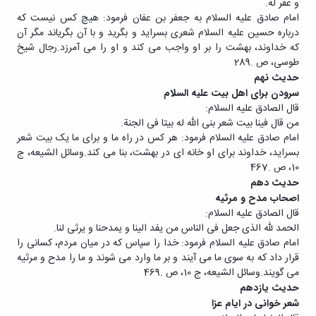
و غفر له.
امام صادق علیه السلام به جعفر بن عفان فرمود: هیچ کس نیست که
درباره حسین علیه السلام شعری بسراید و بگرید و با آن بگریاند مگر آن
که خداوند، بهشت را بر او واجب می کند و او را می آمرزد.رجال شیخ
طوسی، ص .289
حدیث نهم
سرودن برای اهل بیت علیه السلام
قال الصادق علیه السلام:
من قال فینا بیت شعر بنی الله له بیتا فی الجنة.
امام صادق علیه السلام فرمود: هر کس در راه ما و برای ما یک بیت شعر
بسراید، خداوند برای او خانه ای در بهشت، بنا می کند.وسائل الشیعه، ج
10، ص .467
حدیث دهم
اصحاب مدح و مرثیه
قال الصادق علیه السلام:
الحمد لله الذی جعل فی الناس من یفد الینا و یمدحنا و یرثی لنا.
امام صادق علیه السلام فرمود: خدا را سپاس که در میان مردم، کسانی را
قرار داد که به سوی ما می آیند و بر ما وارد می شوند و ما را مدح و مرثیه
می گویند.وسائل الشیعه، ج 10، ص .469
حدیث یازدهم
شعر خوانی در ایام عزا