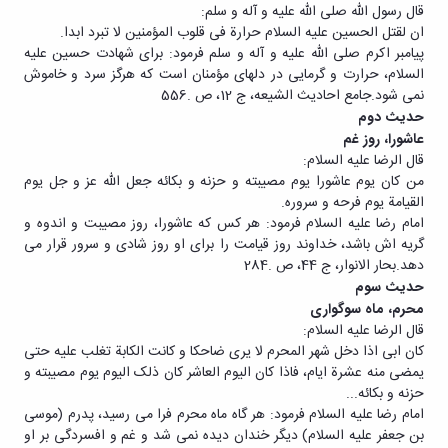
قال رسول الله صلی الله علیه و آله و سلم:
ان لقتل الحسین علیه السلام حرارة فی قلوب المؤمنین لا تبرد ابدا.
پیامبر اکرم صلی الله علیه و آله و سلم فرمود: برای شهادت حسین علیه
السلام، حرارت و گرمایی در دلهای مؤمنان است که هرگز سرد و خاموش
نمی شود.جامع احادیث الشیعه، ج 12، ص .556
حدیث دوم
عاشورا، روز غم
قال الرضا علیه السلام:
من کان یوم عاشورا یوم مصیبته و حزنه و بکائه جعل الله عز و جل یوم
القیامة یوم فرحه و سروره.
امام رضا علیه السلام فرمود: هر کس که عاشورا، روز مصیبت و اندوه و
گریه اش باشد، خداوند روز قیامت را برای او روز شادی و سرور قرار می
دهد.بحار الانوار، ج 44، ص .284
حدیث سوم
محرم، ماه سوگواری
قال الرضا علیه السلام:
کان ابی اذا دخل شهر المحرم لا یری ضاحکا و کانت الکابة تغلب علیه حتی
یمضی منه عشرة ایام، فاذا کان الیوم العاشر کان ذلک الیوم یوم مصیبته و
حزنه و بکائه...
امام رضا علیه السلام فرمود: هر گاه ماه محرم فرا می رسید، پدرم (موسی
بن جعفر علیه السلام) دیگر خندان دیده نمی شد و غم و افسردگی بر او