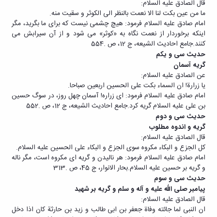
قال الصادق علیه السلام:
ما من عین بکت لنا الا نعمت بالنظر الی الکوثر و سقیت منه.
امام صادق علیه السلام فرمود: هیچ چشمی نیست که برای ما بگرید، مگر
اینکه برخوردار از نعمت نگاه به «کوثر» می شود و از آن سیرابش می
کنند.جامع احادیث الشیعه، ج 12، ص .554
حدیث سی و یکم
گریه آسمان
عن الصادق علیه السلام:
یا زرارة! ان السماء بکت علی الحسین اربعین صباحا.
امام صادق علیه السلام فرمود: ای زراره! آسمان چهل روز، در سوگ حسین
بن علی علیه السلام گریه کرد.جامع احادیث الشیعه، ج 12، ص .552
حدیث سی و دوم
گریه و اندوه مطلوب
قال الصادق علیه السلام:
کل الجزع و البکاء مکروه سوی الجزع و البکاء علی الحسین علیه السلام.
امام صادق علیه السلام فرمود: هر نالیدن و گریه ای مکروه است، مگر ناله
و گریه بر حسین علیه السلام.بحار الانوار، ج 45، ص .313
حدیث سی و سوم
پیامبر صلی الله علیه و آله و سلم و گریه بر شهید
قال الصادق علیه السلام:
ان النبی لما جائته وفاة جعفر بن ابی طالب و زید بن حارثة کان اذا دخل