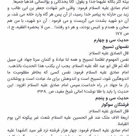
بیته کثر بکائه علیهما جدا و یقول: کانا یحدثانی و یؤانسانی فذهبا جمیعا.
امام صادق علیه السلام فرمود: وقتی خبر شهادت جعفر بن ابی طالب و
زید بن حارثه به پیامبر خدا رسید، از آن پس هر گاه وارد خانه می شد، بر
آن دو شهید بشدت می گریست و می فرمود : آن دو شهید، با من هم
سخن و همدم و انیس بودند، و هر دو رفتند! ...من لا یحضره الفقیه، ج 1،
ص 177
حدیث سی و چهارم
نفسهای تسبیح
قال الصادق علیه السلام:
نفس المهموم لظلمنا تسبیح و همه لنا عبادة و کتمان سرنا جهاد فی سبیل
الله.ثم قال ابو عبد الله علیه السلام: یجب ان یکتب هذا الحدیث بالذهب.
امام صادق علیه السلام فرمود: نفس کسی که بخاطر مظلومیت ما
اندوهگین شود، تسبیح است و اندوهش برای ما، عبادت است و پوشاندن
راز ما جهاد در راه خداست.سپس امام صادق علیه السلام افزود: این
حدیث را باید با طلا نوشت! امالی شیخ مفید، ص .338
حدیث سی و پنجم
فرشتگان سوگوار
قال الصادق علیه السلام:
اربعة الاف ملک عند قبر الحسین علیه السلام شعث غبر یبکونه الی یوم
القیامة.
امام صادق علیه السلام فرمود: چهار هزار فرشته نزد قبر سید الشهدا علیه