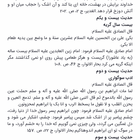
خداوند برایش در بهشت، خانه ای بنا کند و آن اشک را حجاب میان او و
آتش دوزخ قرار دهد.الغدیر، ج 2، ص .202
حدیث بیست و یکم
بیست سال گریه
قال الصادق علیه السلام:
بکی علی بن الحسین علیه السلام عشرین سنة و ما وضع بین یدیه طعام
الا بکی.
امام صادق علیه السلام فرمود: امام زین العابدین علیه السلام بیست ساله
(به یاد عاشورا) گریست و هرگز طعامی پیش روی او نمی گذاشتند مگر
اینکه گریه می کرد.بحار الانوار، ج 46، ص .108
حدیث بیست و دوم
ادب سوگواری
قال الصادق علیه السلام:
لما مات ابراهیم بن رسول الله صلی الله علیه و آله و سلم حملت عین
رسول الله بالدموع ثم قال النبی صلی الله علیه و آله و سلم: تدمع العین و
یحزن القلب و لا نقول ما یسخط الرب و انا بک یا ابراهیم لمحزونون.
امام صادق علیه السلام فرمود: چون ابراهیم پسر رسول خدا از دنیا رفت،
چشم پیامبر پر از اشک شد.سپس پیامبر فرمود: چشم، اشکبار می شود و
دل غمگین می گردد، ولی چیزی نمی گوییم که خدا را به خشم آورد، و ما
در سوگ تو ای ابراهیم اندوهناکیم.بحار الانوار، ج 22، ص .157
حدیث بیست و سوم