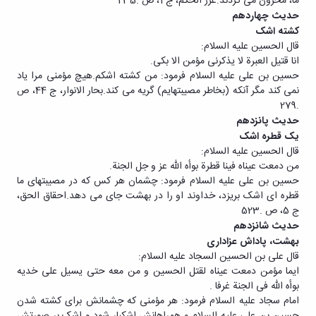
ما، محزون می گردند.غرر الحکم، ج 1، ص .235
حدیث چهاردهم
کشته اشک
قال الحسین علیه السلام:
انا قتیل العبرة لا یذکرنی مؤمن الا بکی.
حسین بن علی علیه السلام فرمود: من کشته اشکم.هیچ مؤمنی مرا یاد
نمی کند مگر آنکه (بخاطر مصیبتهایم) گریه می کند.بحار الانوار، ج 44، ص
.279
حدیث پانزدهم
یک قطره اشک
قال الحسین علیه السلام:
من دمعت عیناه فینا قطرة بوأه الله عز و جل الجنة.
حسین بن علی علیه السلام فرمود: چشمان هر کس که در مصیبتهای ما
قطره ای اشک بریزد، خداوند او را در بهشت جای می دهد.احقاق الحق،
ج 5، ص .523
حدیث شانزدهم
بهشت، پاداش عزاداری
قال علی بن الحسین السجاد علیه السلام:
ایما مؤمن دمعت عیناه لقتل الحسین و من معه حتی یسیل علی خدیه
بوأه الله فی الجنة غرفا .
امام سجاد علیه السلام فرمود: هر مؤمنی که چشمانش برای کشته شدن
حسین بن علی علیه السلام و همراهانش اشکبار شود و اشک بر صورتش