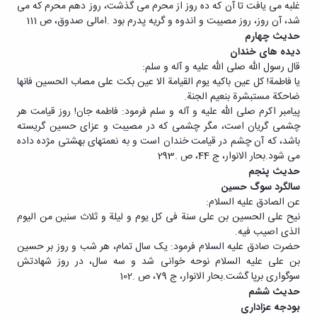
غلبه می یافت تا آن که ده روز از محرم می گذشت، روز دهم محرم که می
شد، آن روز، روز مصیبت و اندوه و گریه پدرم بود .امالی صدوق، ص 111
حدیث چهارم
دیده های خندان
قال رسول الله صلی الله علیه و آله و سلم:
یا فاطمة! کل عین باکیه یوم القیامة الا عین بکت علی مصاب الحسین فانها
ضاحکة مستبشرة بنعیم الجنة.
پیامبر اکرم صلی الله علیه و آله و سلم فرمود: فاطمه جان! روز قیامت هر
چشمی گریان است، مگر چشمی که در مصیبت و عزای حسین گریسته
باشد، که آن چشم در قیامت خندان است و به نعمتهای بهشتی مژده داده
می شود.بحار الانوار، ج 44، ص .293
حدیث پنجم
سالگرد سوگ حسین
عن الصادق علیه السلام:
نیح علی الحسین بن علی سنة فی کل یوم و لیلة و ثلاث سنین من الیوم
الذی اصیب فیه.
حضرت صادق علیه السلام فرمود: یک سال تمام، هر شب و روز بر حسین
بن علی علیه السلام نوحه خوانی شد و سه سال، در روز شهادتش
سوگواری برپا گشت.بحار الانوار، ج 79، ص .102
حدیث ششم
بودجه عزاداری