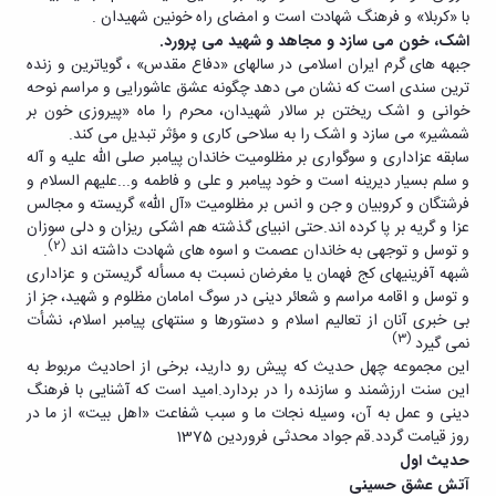
با «کربلا» و فرهنگ شهادت است و امضای راه خونین شهیدان .
اشک، خون می سازد و مجاهد و شهید می پرورد
.
جبهه های گرم ایران اسلامی در سالهای «دفاع مقدس» ، گویاترین و زنده
ترین سندی است که نشان می دهد چگونه عشق عاشورایی و مراسم نوحه
خوانی و اشک ریختن بر سالار شهیدان، محرم را ماه «پیروزی خون بر
شمشیر» می سازد و اشک را به سلاحی کاری و مؤثر تبدیل می کند.
سابقه عزاداری و سوگواری بر مظلومیت خاندان پیامبر صلی الله علیه و آله
و سلم بسیار دیرینه است و خود پیامبر و علی و فاطمه و...علیهم السلام و
فرشتگان و کروبیان و جن و انس بر مظلومیت «آل الله» گریسته و مجالس
عزا و گریه بر پا کرده اند.حتی انبیای گذشته هم اشکی ریزان و دلی سوزان
(2)
و توسل و توجهی به خاندان عصمت و اسوه های شهادت داشته اند
.
شبهه آفرینیهای کج فهمان یا مغرضان نسبت به مسأله گریستن و عزاداری
و توسل و اقامه مراسم و شعائر دینی در سوگ امامان مظلوم و شهید، جز از
بی خبری آنان از تعالیم اسلام و دستورها و سنتهای پیامبر اسلام، نشأت
(3)
نمی گیرد
این مجموعه چهل حدیث که پیش رو دارید، برخی از احادیث مربوط به
این سنت ارزشمند و سازنده را در بردارد.امید است که آشنایی با فرهنگ
دینی و عمل به آن، وسیله نجات ما و سبب شفاعت «اهل بیت» از ما در
روز قیامت گردد.قم جواد محدثی فروردین 1375
حدیث اول
آتش عشق حسینی