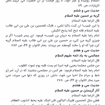
السلام ژولیده و غبار آلود، تا روز قیامت بر آن حضرت می گریند.کامل
الزیارات، ص .119
حدیث سی و ششم
گریه بر حسین علیه السلام
قال الرضا علیه السلام:
یا ابن شبیب! ان کنت باکیا لشی ء فابک للحسین بن علی بن ابی طالب
علیه السلام فانه ذبح کما یذبح الکبش.
امام رضا علیه السلام به «ریان بن شبیب» فرمود: ای پسر شبیب! اگر بر
چیزی گریه می کنی، بر حسین بن علی بن ابی طالب علیه السلام گریه
کن، چرا که او را مانند گوسفند سر بریدند .بحار الانوار، ج 44، ص 286
حدیث سی و هفتم
مجالسی به یاد ائمه علیهم السلام
قال الرضا علیه السلام:
من جلس مجلسا یحیی فیه امرنا لم یمت قلبه یوم تموت القلوب.
امام رضا علیه السلام فرمود: هر کس در مجلسی بنشیند که در آن، امر (و
خط و مرام ما) احیا می شود، دلش در روزی که دلها می میرند، نمی
میرد.بحار الانوار، ج 44، ص .278
حدیث سی و هشتم
آثار گریستن بر حسین علیه السلام
قال الرضا علیه السلام:
فعلی مثل الحسین فلیبک الباکون فان البکاء علیه یحط الذنوب العظام.