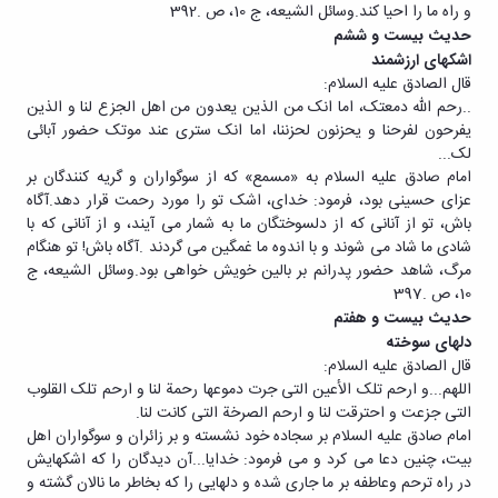
و راه ما را احیا کند.وسائل الشیعه، ج 10، ص .392
حدیث بیست و ششم
اشکهای ارزشمند
قال الصادق علیه السلام:
..رحم الله دمعتک، اما انک من الذین یعدون من اهل الجزع لنا و الذین
یفرحون لفرحنا و یحزنون لحزننا، اما انک ستری عند موتک حضور آبائی
لک...
امام صادق علیه السلام به «مسمع» که از سوگواران و گریه کنندگان بر
عزای حسینی بود، فرمود: خدای، اشک تو را مورد رحمت قرار دهد.آگاه
باش، تو از آنانی که از دلسوختگان ما به شمار می آیند، و از آنانی که با
شادی ما شاد می شوند و با اندوه ما غمگین می گردند .آگاه باش! تو هنگام
مرگ، شاهد حضور پدرانم بر بالین خویش خواهی بود.وسائل الشیعه، ج
10، ص .397
حدیث بیست و هفتم
دلهای سوخته
قال الصادق علیه السلام:
اللهم...و ارحم تلک الأعین التی جرت دموعها رحمة لنا و ارحم تلک القلوب
التی جزعت و احترقت لنا و ارحم الصرخة التی کانت لنا.
امام صادق علیه السلام بر سجاده خود نشسته و بر زائران و سوگواران اهل
بیت، چنین دعا می کرد و می فرمود: خدایا...آن دیدگان را که اشکهایش
در راه ترحم وعاطفه بر ما جاری شده و دلهایی را که بخاطر ما نالان گشته و