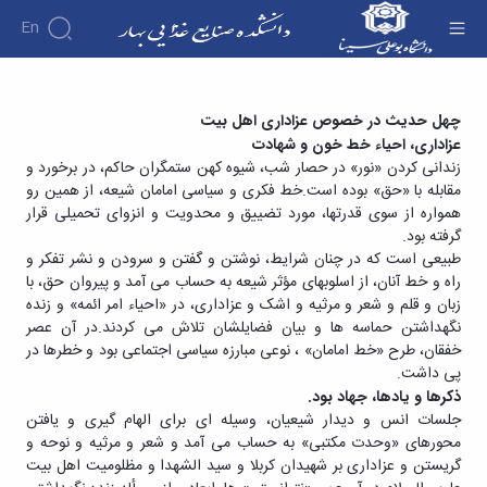
En
دانشکده
چهل حدیث در خصوص عزاداری اهل بیت علیهم
چهل حدیث
در خصوص
عزاداری اهل بیت
درباره
آموزش
عزاداری، احیاء خط خون و شهادت
السلام - دانشکده صنایع غذایی بهار
آموزش
دانشکده
پژوهش
زندانی کردن «نور» در حصار شب، شیوه کهن ستمگران حاکم، در برخورد و
پژوهش
تقویم
تاریخچه
افراد
مقابله با «حق» بوده است.خط فکری و سیاسی امامان شیعه، از همین رو
اساتید
اولویت
گروه
ریاست
آموزشی
همواره از سوی قدرتها، مورد تضییق و محدویت و انزوای تحمیلی قرار
اساتید
های
های
دروس
دانشکده
گرفته بود.
آموزشی
دانشکده
پژوهشی
ارائه
رؤسای
گروه
طبیعی است که در چنان شرایط، نوشتن و گفتن و سرودن و نشر تفکر و
اساتید
فرم
شده
پیشین
های
راه و خط آنان، از اسلوبهای مؤثر شیعه به حساب می آمد و پیروان حق، با
بازنشسته
های
دوره
آلبوم
آموزشی
زبان و قلم و شعر و مرثیه و اشک و عزاداری، در «احیاء امر ائمه» و زنده
کارشناسی
پژوهشی
کارکنان
عکس
گروه
نگهداشتن حماسه ها و بیان فضایلشان تلاش می کردند.در آن عصر
فرم
کارگاه ها
اطلاعات
آموزشی
خفقان، طرح «خط امامان» ، نوعی مبارزه سیاسی اجتماعی بود و خطرها در
و
ها
تماس
صنایع
پی داشت.
آزمایشگاه
و
سازمان
غذایی
ها
ذکرها و یادها، جهاد بود
.
آئین
دانشکده
آزمایشگاه
جلسات انس و دیدار شیعیان، وسیله ای برای الهام گیری و یافتن
نامه
معاونت
تکنولوژِی
محورهای «وحدت مکتبی» به حساب می آمد و شعر و مرثیه و نوحه و
ها
آموزشی
مواد
گریستن و عزاداری بر شهیدان کربلا و سید الشهدا و مظلومیت اهل بیت
تحصیلات
معاونت
غذایی