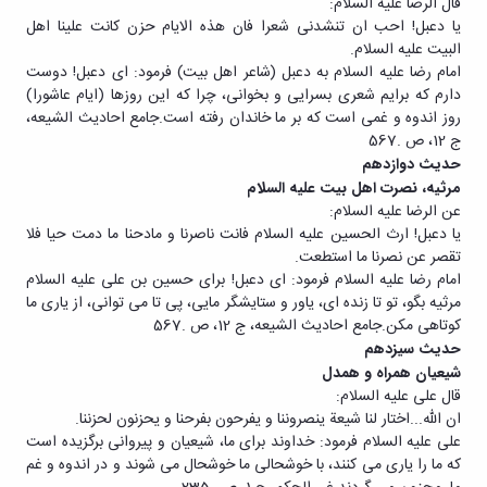
قال الرضا علیه السلام:
یا دعبل! احب ان تنشدنی شعرا فان هذه الایام حزن کانت علینا اهل
البیت علیه السلام.
امام رضا علیه السلام به دعبل (شاعر اهل بیت) فرمود: ای دعبل! دوست
دارم که برایم شعری بسرایی و بخوانی، چرا که این روزها (ایام عاشورا)
روز اندوه و غمی است که بر ما خاندان رفته است.جامع احادیث الشیعه،
ج 12، ص .567
حدیث دوازدهم
مرثیه، نصرت اهل بیت علیه السلام
عن الرضا علیه السلام:
یا دعبل! ارث الحسین علیه السلام فانت ناصرنا و مادحنا ما دمت حیا فلا
تقصر عن نصرنا ما استطعت.
امام رضا علیه السلام فرمود: ای دعبل! برای حسین بن علی علیه السلام
مرثیه بگو، تو تا زنده ای، یاور و ستایشگر مایی، پی تا می توانی، از یاری ما
کوتاهی مکن.جامع احادیث الشیعه، ج 12، ص .567
حدیث سیزدهم
شیعیان همراه و همدل
قال علی علیه السلام:
ان الله...اختار لنا شیعة ینصروننا و یفرحون بفرحنا و یحزنون لحزننا.
علی علیه السلام فرمود: خداوند برای ما، شیعیان و پیروانی برگزیده است
که ما را یاری می کنند، با خوشحالی ما خوشحال می شوند و در اندوه و غم