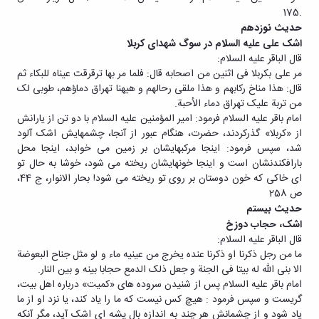
.175
حدیث نوزدهم
اشک علی علیه السلام در سوگ شهدای کربلا
قال الباقر علیه السلام:
مر علی بکربلا فی اثنین من اصحابه قال: فلما مر بها ترقرقت عیناه للبکاء ثم
قال: هذا مناخ رکابهم و هذا ملقی رحالهم و هیهنا تهراق دماؤهم، طوبی لک
من تربة علیک تهراق دماء الأحبة.
امام باقر علیه السلام فرمود: امیر المؤمنین علیه السلام با دو تن از یارانش
از «کربلا» گذرکردند، حضرت، هنگام عبور از آنجا، چشمهایش اشک آلود
شد، سپس فرمود: اینجا مرکبهایشان بر زمین می خوابد، اینجا محل
بارافکندنشان است و اینجا خونهایشان ریخته می شود، خوشا به حال تو
ای خاکی که خون دوستان بر روی تو ریخته می شود! بحار الانوار، ج 44،
ص 258
حدیث بیستم
اشک، حجاب دوزخ
قال الباقر علیه السلام:
ما من رجل ذکرنا او ذکرنا عنده یخرج من عینیه ماء و لو مثل جناح البعوضة
الا بنی الله له بیتا فی الجنة و جعل ذلک الدمع حجابا بینه و بین النار.
امام باقر علیه السلام پس از شنیدن سروده های «کمیت» درباره اهل بیت،
گریست و سپس فرمود : هیچ کس نیست که ما را یاد کند، یا نزد او از ما
یاد شود و از چشمانش هر چند به اندازه بال پشه ای اشک آید، مگر آنکه