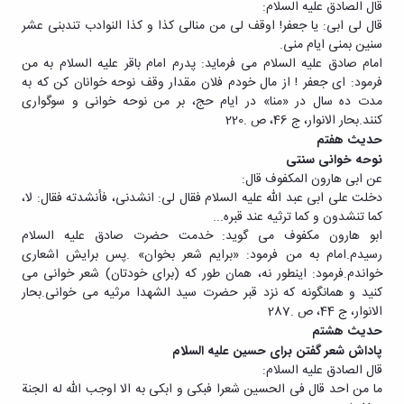
قال الصادق علیه السلام:
قال لی ابی: یا جعفر! اوقف لی من منالی کذا و کذا النوادب تندبنی عشر
سنین بمنی ایام منی.
امام صادق علیه السلام می فرماید: پدرم امام باقر علیه السلام به من
فرمود: ای جعفر ! از مال خودم فلان مقدار وقف نوحه خوانان کن که به
مدت ده سال در «منا» در ایام حج، بر من نوحه خوانی و سوگواری
کنند.بحار الانوار، ج 46، ص .220
حدیث هفتم
نوحه خوانی سنتی
عن ابی هارون المکفوف قال:
دخلت علی ابی عبد الله علیه السلام فقال لی: انشدنی، فأنشدته فقال: لا،
کما تنشدون و کما ترثیه عند قبره...
ابو هارون مکفوف می گوید: خدمت حضرت صادق علیه السلام
رسیدم.امام به من فرمود: «برایم شعر بخوان» .پس برایش اشعاری
خواندم.فرمود: اینطور نه، همان طور که (برای خودتان) شعر خوانی می
کنید و همانگونه که نزد قبر حضرت سید الشهدا مرثیه می خوانی.بحار
الانوار، ج 44، ص .287
حدیث هشتم
پاداش شعر گفتن برای حسین علیه السلام
قال الصادق علیه السلام:
ما من احد قال فی الحسین شعرا فبکی و ابکی به الا اوجب الله له الجنة