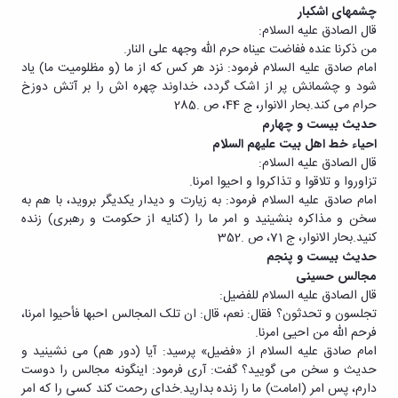
چشمهای اشکبار
قال الصادق علیه السلام:
من ذکرنا عنده ففاضت عیناه حرم الله وجهه علی النار.
امام صادق علیه السلام فرمود: نزد هر کس که از ما (و مظلومیت ما) یاد
شود و چشمانش پر از اشک گردد، خداوند چهره اش را بر آتش دوزخ
حرام می کند.بحار الانوار، ج 44، ص .285
حدیث بیست و چهارم
احیاء خط اهل بیت علیهم السلام
قال الصادق علیه السلام:
تزاوروا و تلاقوا و تذاکروا و احیوا امرنا.
امام صادق علیه السلام فرمود: به زیارت و دیدار یکدیگر بروید، با هم به
سخن و مذاکره بنشینید و امر ما را (کنایه از حکومت و رهبری) زنده
کنید.بحار الانوار، ج 71، ص .352
حدیث بیست و پنجم
مجالس حسینی
قال الصادق علیه السلام للفضیل:
تجلسون و تحدثون؟ فقال: نعم، قال: ان تلک المجالس احبها فأحیوا امرنا،
فرحم الله من احیی امرنا.
امام صادق علیه السلام از «فضیل» پرسید: آیا (دور هم) می نشینید و
حدیث و سخن می گویید؟ گفت: آری فرمود: اینگونه مجالس را دوست
دارم، پس امر (امامت) ما را زنده بدارید.خدای رحمت کند کسی را که امر