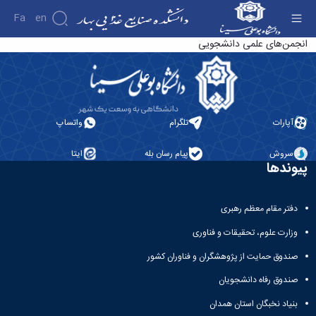
Fa
En
انجمن‌های علمی دانشجویی - دانشکده صنایع
انجمن‌های علمی دانشجویی
غذایی بهار
دانشکده
درباره
دانشکده
تاریخچه
آپارات
تلگرام
واتساپ
ریاست
دانشکده
سروش
پیام رسان بله
ایتا
آلبوم
پیوندها
عکس
اطلاعات
تماس
دفتر مقام معظم رهبری
سازمان
دانشکده
وزارت علوم، تحقیقات و فناوری
معاونت
صندوق حمایت از پژوهشگران و فناوران کشور
آموزشی
معاونت
صندوق رفاه دانشجویان
تحصیلات
تکمیلی
بنیاد نخبگان استان همدان