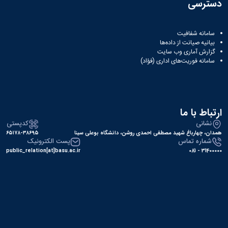
دسترسی
سامانه شفافیت
بیانیه صیانت از داده‌ها
گزارش آماری وب‌ سایت
سامانه فوریت‌های اداری (فؤاد)
ارتباط با ما
نشانی
کدپستی
همدان، چهارباغ شهید مصطفی احمدی روشن، دانشگاه بوعلی سینا
۶۵۱۷۸-۳۸۶۹۵
شماره تماس
پست الکترونیک
public_relation[at]basu.ac.ir
31400000 - 081