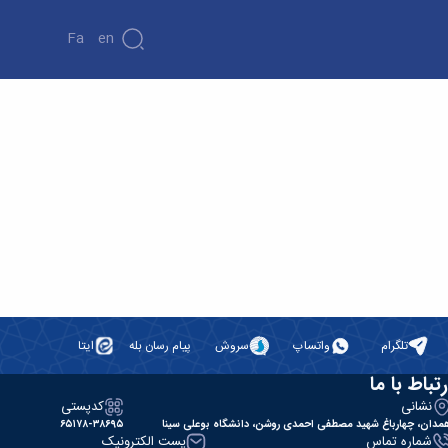
Fa
En
تلگرام
واتساپ
سروش
پیام رسان بله
ایتا
رتباط با ما
نشانی
کدپستی
مدان، چهارباغ شهید مصطفی احمدی روشن، دانشگاه بوعلی سینا
۶۵۱۷۸-۳۸۶۹۵
شماره تماس
پست الکترونیک