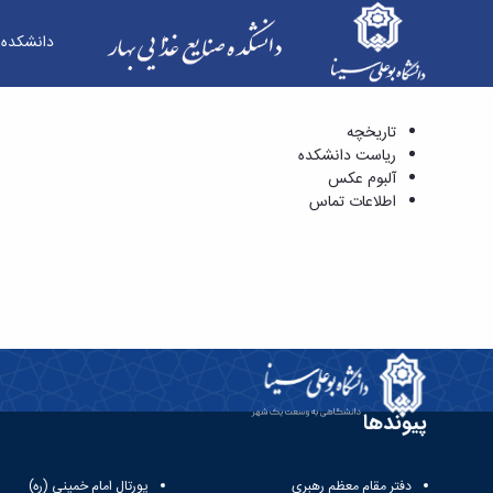
دانشکده
ریاست دانشکده - دانشکده صنایع غذایی بهار
تاریخچه
ریاست دانشکده
آلبوم عکس
اطلاعات تماس
پیوندها
دفتر مقام معظم رهبری
پورتال امام خمینی (ره)