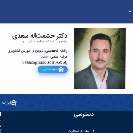
دکتر حشمت‌اله سعدی
رئیس دانشکده صنایع غذایی بهار
رشته تحصیلی:
ترويج و آموزش كشاورزي
مرتبه علمی:
استاد
رایانامه:
@basu.ac.ir
h.saadi
صفحه شخصی
آپارات
دسترسی
ا
ه
سامانه شفافیت