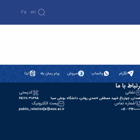
Fa
En
تلگرام
واتساپ
سروش
پیام رسان بله
ایتا
رتباط با ما
نشانی
کدپستی
مدان، چهارباغ شهید مصطفی احمدی روشن، دانشگاه بوعلی سینا
۶۵۱۷۸-۳۸۶۹۵
شماره تماس
پست الکترونیک
public_relation[at]basu.ac.ir
31400000 - 0