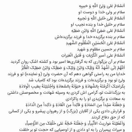
تکمیلی
تحصیلات
آزمایشگاه
اَلسَّلامُ عَلی وَلِیِّ اللَّهِ وَ حَبیبِهِ
فرم
تکمیلی
میکروبیولوژی
سلام بر ولی خدا و دوست او
ها
اَلسَّلامُ عَلی خَلیلِ اللَّهِ وَ نَجیبِهِ
و
نشریات
سلام بر خلیل خدا و بنده نجیب او
آئین
اَلسَّلامُ عَلی صَفِیِّ اللَّهِ وَابْنِ صَفِیِّهِ
نامه
سلام بر بنده برگزیده خدا و فرزند برگزیده‌اش
ها
اَلسَّلامُ عَلیَ الْحُسَیْنِ الْمَظْلُومِ الشَّهیدِ
سمینارها
سلام بر حسین مظلوم و شهید
و
اَلسَّلامُ علی اَسیرِ الْکُرُباتِ وَ قَتیلِ الْعَبَراتِ
پایان
سلام بر آن بزرگواری که به گرفتاری‌ها اسیر بود و کشته اشکِ روان گردید
نامه
اَللّهُمَّ اِنّی اَشْهَدُ اَنَّهُ وَلِیُّکَ وَابْنُ وَلِیِّکَ وَ صَفِیُّکَ وَابْنُ صَفِیِّکَ الْفاَّئِزُ
ها
خدایا من به راستی گواهی دهم که آن حضرت ولیّ (و نماینده) تو و فرزند
ولیّ تو بود و برگزیده‌ات و فرزند برگزیده‌ات بود که کامیاب شد
بِکَرامَتِکَ اَکْرَمْتَهُ بِالشَّهادَةِ وَ حَبَوْتَهُ بِالسَّعادَةِ وَاَجْتَبَیْتَهُ بِطیبِ الْوِلادَةِ
به بزرگداشت تو، گرامی اش کردی به وسیله شهادت و مخصوصش داشتی
به سعادت و برگزیدی او را به پاکزادی
وَ جَعَلْتَهُ سَیِّداً مِنَ السّادَةِ وَ قآئِداً مِنَ الْقادَةِ وَ ذآئِداً مِنْ الْذادَةِ
و قرارش دادی یکی از آقایان (بزرگ) و از رهروان پیشرو و یکی از کسانی
که از حق دفاع کردند
وَاَعْطَیْتَهُ مَواریثَ الاَْنْبِیاَّءِ وَ جَعَلْتَهُ حُجَّةً عَلی خَلْقِکَ مِنَ الاَْوْصِیاَّءِ
و میراث‌ پیمبران را به او دادی و از اوصیایی که حجت تو بر خلقت