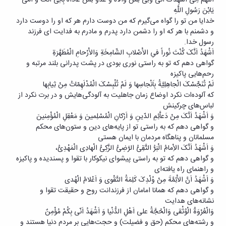
یَابْنَ رَسُولِ اللَّهِ
خدایا من تو را گواه می‌گیرم که من دوست دارم هر که او را دوست دارد
و دشمنم با هر که او را دشمن دارد پدرم و مادرم به فدایت ای فرزند
رسول خدا.
اَشْهَدُ اَنَّکَ کُنْتَ نُوراً فیِ الاَْصْلابِ الشّامِخَةِ وَالاَْرْحامِ الْمُطَهَّرَةِ
گواهی دهم که تو به راستی نوری بودی در پشت پدرانی بلند مرتبه و
رحم‌هایی پاکیزه
لَمْ تُنَجِّسْکَ الْجاهِلِیَّةُ بِاَنْجاسِها وَ لَمْ تُلْبِسْکَ الْمُدْلَهِمّاتُ مِنْ ثِیابِها
که آلوده‌ات نکرد اوضاع زمان جاهلیت به آلودگی‌هایش و در برت نکرد از
لباس‌های چرکینش
وَ اَشْهَدُ اَنَّکَ مِنْ دَعاَّئِمِ الدّینِ وَ اَرْکانِ الْمُسْلِمینَ وَ مَعْقِلِ الْمُؤْمِنینَ
و گواهی دهم که به راستی تو از پایه‌های دین و ستون‌های محکم
مسلمانان و پناهگاه مردمان با ایمان هستی
وَ اَشْهَدُ اَنَّکَ الاِْمامُ الْبَرُّ التَّقِیُّ الرَّضِیُّ الزَّکِیُّ الْهادِی الْمَهْدِیُّ،
و گواهی دهم که تو به راستی پیشوای نیکوکار با تقوا و پسندیده و پاکیزه
و راهنمای راه یافته‌ای
وَ اَشْهَدُ اَنَّ الاَْئِمَّةَ مِنْ وُلْدِکَ کَلِمَةُ التَّقْوی وَ اَعْلامُ الْهُدی
و گواهی دهم که همانا امامان از فرزندانت روح و حقیقت تقوا و
نشانه‌های هدایت
وَالْعُرْوَةُ الْوُثْقی وَالْحُجَّةُ علی اَهْلِ الدُّنْیا وَ اَشْهَدُ اَنّی بِکُمْ مُؤْمِنٌ
و رشته‌های محکم (حق و فضیلت) و حجت‌هایی بر مردم دنیا هستند و