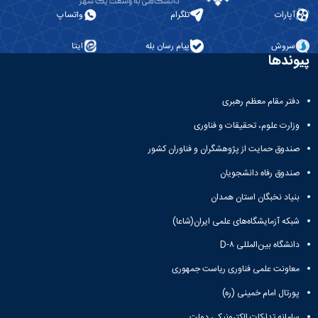
آپارات
تلگرام
واتساپ
سروش
پیام رسان بله
ایتا
پیوندها
دفتر مقام معظم رهبری
وزارت علوم، تحقیقات و فناوری
صندوق حمایت از پژوهشگران و فناوران کشور
صندوق رفاه دانشجویان
بنیاد نخبگان استان همدان
شبکه آزمایشگاه‌های علمی ایران(شاعا)
دانشگاه بین‌المللی D-۸
معاونت علمی فناوری ریاست جمهوری
پورتال امام خمینی (ره)
سامانه تدارکات الکترونیکی دولت