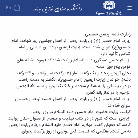
En
دانشکده
زیارت نامه اربعین حسینی - دانشکده صنایع غذایی
زیارت نامه اربعین حسینی
درباره
آموزش
زیارت امام حسین(ع) و زیارت اربعین از اعمال چهلمین روز شهادت امام
بهار
آموزش
دانشکده
پژوهش
حسین(ع) عنوان شده است، زیارت اربعین بر دشمن شناسی و امام
پژوهش
تقویم
تاریخچه
افراد
شناسی تأکید دارد.
اساتید
اولویت
گروه
ریاست
آموزشی
از امام حسن عسگری علیه السلام روایت شده که فرمود: نشانه های
اساتید
های
های
دروس
دانشکده
مؤمن پنج چیز است:
آموزشی
دانشکده
پژوهشی
ارائه
رؤسای
گروه
بجای آوردن پنجاه و یک رکعت نماز (17 رکعت نماز واجب و 34 رکعت
اساتید
فرم
شده
پیشین
های
نافله)،
خواندن زیارت اربعین (امام حسین)،
انگشتر به دست راست
بازنشسته
های
دوره
آلبوم
آموزشی
نهادن، پیشانی را به هنگام سجده بر خاک گذاردن و بسم اللّه الرّحمن
کارشناسی
پژوهشی
کارکنان
عکس
گروه
الرّحیم را در نماز بلند گفتن.
فرم
کارگاه ها
اطلاعات
آموزشی
زیارت امام حسین(ع) و زیارت اربعین از اعمال حسنه اربعین حسینی
و
ها
تماس
صنایع
عنوان شده‌اند.
آزمایشگاه
و
سازمان
غذایی
ها
کیفیت زیارت حضرت امام حسین علیه السّلام در روز اربعین:
آئین
دانشکده
آزمایشگاه
زیارتی است که شیخ در دو کتاب تهذیب و مصباح از صفوان جمّال روایت
نامه
معاونت
تکنولوژِی
کرده، که صفوان گفت: مولایم امام صادق علیه السّلام درباره زیارت اربعین
ها
آموزشی
مواد
به من گفت: هنگامی که قسمت قابل توجهی از روز برآمده، بخوان:
تحصیلات
معاونت
غذایی