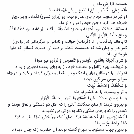
هستند قرارش دادی
فَاَعْذَرَ فیِ الدُّعآءِ وَ مَنَحَ النُّصْحَ وَ بَذَلَ مُهْجَتَهُ فیکَ
او نیز در دعوت مردم جای عذر و بهانه‌ای (برای کسی) نگذارد و بی‌دریغ
خیرخواهی کرد و جان خود را در راه تو داد
لِیَسْتَنْقِذَ عِبادَکَ مِنَ الْجَهالَةِ وَ حَیْرَةِ الضَّلالَةِ وَ قَدْ تَوازَرَ عَلَیْهِ مَنْ غَرَّتْهُ الدُّنْیا
وَ باعَ حَظَّهُ بِالاَْرْذَلِ الاَْدْنی
تا برهاند بندگانت را از (گرداب) جهالت و نادانی و سرگردانی (در وادی)
گمراهی و چنان شد که همدست شدند بر علیه آن حضرت کسانی که دنیا
فریبشان داد.
وَ شَری آخِرَتَهُ بِالثَّمَنِ الاَْوْکَسِ وَ تَغَطْرَسَ وَ تَرَدّی فی هَواهُ
و فروختند بهره (کامل و سعادت خود را) به بهای پست ناچیزی و بداد
آخرتش را در مقابل بهایی اندک و بی مقدار و بزرگی کردند و خود را در چاه
هوا و هوس سرنگون کردند
وَاَسْخَطَکَ وَاَسْخَطَ نَبِیَّکَ
و تو و پیامبرت را به خشم آوردند
وَ اَطاعَ مِنْ عِبادِکَ اَهْلَ الشِّقاقِ وَالنِّفاقِ وَ حَمَلَةَ الاَْوْزارِ
و پیروی کردند از میان بندگانت آنانی را که اهل دو دستگی و نفاق بودند و
کسانی را که بارهای سنگین گناه به دوش می‌کشیدند
الْمُسْتَوْجِبینَ النّارَ فَجاهَدَهُمْ فیکَ صابِراً مُحْتَسِباً حَتّی سُفِکَ فی طاعَتِکَ
دَمُهُ وَاسْتُبیحَ حَریمُهُ
و بدین جهت مستوجب دوزخ گشته بودند آن حضرت (که چنان دید) با