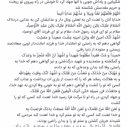
شکیبایی و پاداش جویی با آنها جهاد کرد تا خونش در راه پیروی تو ریخت
و حریم مقدسش شکسته شد
اَللّهُمَّ فَالْعَنْهُمْ لَعْناً وَبیلاً وَ عَذِّبْهُمْ عَذاباً اَلیماً
خدایا آنان را لعنت کن به لعنتی وبال دار و عذابشان کن به عذابی دردناک
اَلسَّلامُ عَلَیْکَ یَابْنَ رَسُولِ اللَّهِ اَلسَّلامُ عَلَیْکَ یَابْنَ سَیِّدِ الاَْوْصِیاَّءِ
سلام بر تو ای فرزند رسول خدا، سلام بر تو ای فرزند آقای اوصیاء
اَشْهَدُ اَنَّکَ اَمینُ اللهِ وَابْنُ اَمینِهِ عِشْتَ سَعیداً وَ مَضَیْتَ
گواهی دهم که به راستی تو امانتدار خدا و فرزند امانت‌‌دار اویی سعادتمند
زیستی و ستوده از دنیا رفتی
حَمیداً وَ مُتَّ فَقیداً مَظْلُوماً شَهیداً وَ اَشْهَدُ اَنَّ اللَّهَ مُنْجِزٌ ما وَعَدَکَ
و گمگشته و ستمدیده و شهید درگذشتی و نیز گواهی دهم که خدا به
راستی وفا کند بدان وعده‌ای که به تو داده،
وَ مُهْلِکٌ مَنْ خَذَلَکَ وَ مُعَذِّبٌ مَنْ قَتَلَکَ وَ اَشْهَدُ اَنَّکَ وَفَیْتَ بِعَهْدِاللهِ
و به هلاکت رساند هر که را که دست از یاری ات برداشت و عذاب کند
کسی که تو را کشت و گواهی دهم که تو به خوبی وفا کردی به عهد خدا،
وَ جاهَدْتَ فی سَبیلِهِ حَتّی اَتیکَ الْیَقینُ فَلَعَنَ اللهُ مَنْ قَتَلَکَ
و جهاد کردی در راه او تا مرگت فرا رسید خدا لعنت کند کسی که تو را
کشت
وَ لَعَنَ اللهُ مَنْ ظَلَمَکَ وَ لَعَنَ اللَّهُ اُمَّةً سَمِعَتْ بِذلِکَ فَرَضِیَتْ بِهِ
و خدا لعنت کند کسی که به تو ستم کرد و خدا لعنت کند مردمی که
شنیدند جریان کشتن و ستم تو را و بدان راضی بودند،
اَللّهُمَّ اِنّی اُشْهِدُکَ اَنّی وَلِیُّ لِمَنْ والاهُ وَ عَدُوُّ لِمَنْ عاداهُ بِاَبی اَنْتَ وَ اُمّی