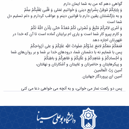
گواهی دهم که من به شما ایمان دارم
وَ بِاِیابِکُمْ مُوقِنٌ بِشَرایِعِ دینی وَ خَواتیمِ عَمَلی وَ قَلْبی لِقَلْبِکُمْ سِلْمٌ
و به بازگشتتان یقین دارم با قوانین دینم و عواقب کردارم و دلم تسلیم دل
شما است
وَ اَمْری لاَِمْرِکُمْ مُتَّبِعٌ وَ نُصْرَتی لَکُمْ مُعَدَّةٌ حَتّی یَاْذَنَ اللَّهُ لَکُمْ
و کارم پیرو کار شما است و یاری ام برایتان آماده است تا آن که خدا در
ظهورتان اجازه دهد
فَمَعَکُمْ مَعَکُمْ لامَعَ عَدُوِّکُمْ صَلَواتُ اللهِ عَلَیْکُمْ وَ علی اَرْواحِکُمْ
پس با شمایم نه با دشمنان شما، درودهای خدا بر شما و بر روان‌های شما
وَ اَجْسادِکُمْ وَ شاهِدِکُمْ وَ غاَّئِبِکُمْ وَ ظاهِرِکُمْ وَ باطِنِکُمْ
و پیکرهایتان و حاضرتان و غایبتان و آشکارتان و نهانتان،
آمینَ رَبَّ الْعالَمینَ.
آمین ای پروردگار جهانیان.
پس دو رکعت نماز می خوانی، و به آنچه می خواهی دعا می کنی