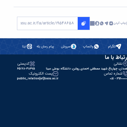
چاپ کردن
تلگرام
واتساپ
سروش
پیام رسان بله
ایتا
رتباط با ما
نشانی
کدپستی
مدان، چهارباغ شهید مصطفی احمدی روشن، دانشگاه بوعلی سینا
۶۵۱۷۸-۳۸۶۹۵
شماره تماس
پست الکترونیک
public_relation[at]basu.ac.ir
31400000 - 0