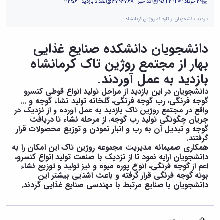
تکمیلی
تحصیلات
20 خرداد 1402 05:42
کد خبر : 6706768
تعداد بازدید : 11256
آزمایشگاه
فرم
تکمیلی
میکروبیولوژی
ها
بازدید دانشجویان از کارخانه روژین کرمانشاه
و
نشریات
آئین
دانشجویان دانشکده صنایع غذایی
نامه
بهار از مجتمع روژین تاک کرمانشاه
ها
سمینارها
بازدید به عمل آوردند.
و
دانشجویان در این بازدید از مراحل تولید انواع قوطی کنسرو
پایان
گوجه فرنگی، رب گوجه فرنگی، گلخانه تولید نشاء گوجه و ...
نامه
واقع در مجتمع روژین تاک بازدید به عمل آورده و از نزدیک در
ها
جریان چگونگی تولید رب گوجه، از مرحله نشاء تا دریافت
گوجه و تبدیل آن به رب و انبار نمودن و توزیع محصولات قرار
گرفتند.
همکاری صمیمانه مدیریت مجموعه روژین تاک این امکان را به
دانشجویان ارایه نمود تا از نزدیک با صنعت تولید انواع کنسرو،
اعم از گوجه فرنگی، انواع پوره میوه و نیز تولید و توزیع نشاء
بوته گوجه فرنگی قرار گرفته و باعث آشنایی بیشتر این
دانشجویان با صنایع مرتبط با مهندسی صنایع غذایی گردند.