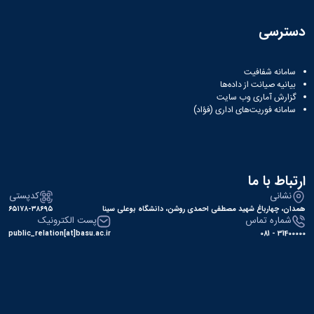
دسترسی
سامانه شفافیت
بیانیه صیانت از داده‌ها
گزارش آماری وب‌ سایت
سامانه فوریت‌های اداری (فؤاد)
ارتباط با ما
نشانی
کدپستی
همدان، چهارباغ شهید مصطفی احمدی روشن، دانشگاه بوعلی سینا
۶۵۱۷۸-۳۸۶۹۵
شماره تماس
پست الکترونیک
public_relation[at]basu.ac.ir
31400000 - 081