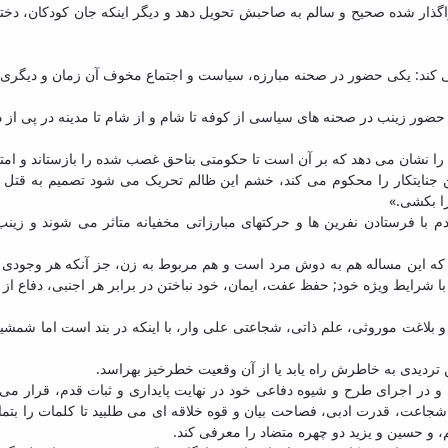
 واگذار شده صحیح و سالم به صاحبش تحویل دهد و دیگر اینکه جان کودکان، دخ
 می کند: یکی حضور در صحنه مبارزه، سیاست و اجتماع مخوف آن زمان و دیگری 
ور زینب در صحنه های سیاسی از کوفه تا شام و از شام تا مدینه در پی از دس
نشان می دهد که بر آن است تا حکومتی بناحق غصب شده را بازستاند و امتی ر
جنایتکار را محکوم می کند، خشم این ظالم تحریک می شود تصمیم به قتل اما
را بکشی.»
 با فرستادن نفرین ها و حرکتهای مبارزاتی مخفیانه متاثر می شوند و ز
 که این مساله هم به دوش مرد است و هم مربوط به زن، جز آنکه هر وجودی
 با شرایط ویژه خود; حفظ عفت، ایمان، خود نباختن در برابر هر اجنبی، دفاع از
بلاغت موروثی، علم ذاتی، شجاعتی علی وار، با اینکه در بند است اما شمشیر ب
تردیدی به خاطرش راه یابد یا از آن وقعیت خطرخیز بهراسد.
یی و در اجرای طرح و شیوه دفاعی خود در نهایت پایداری و ثبات قدم، قرار 
شجاعت، قدرت ادبی، فصاحت بیان و قوه خلاقه ای می طلبید تا کلمات را بتمامی 
، و حسین و یزید دو چهره متضاد را معرفی کند.