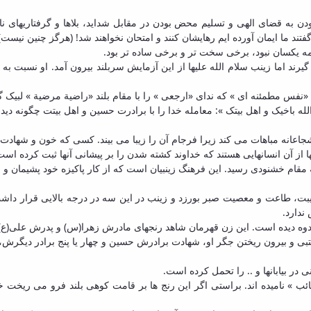
دن به قضای الهی و تسلیم محض بودن در مقابل شداید، بلاها و گرفتاریهای نا
که گفتند ما ایمان آورده ایم رهایشان کنند و امتحان نخواهند شد! (هرگز چنین نیس
همه یکسان نبود، برخی سخت تر و برخی ساده تر بود.
رند اما زینب سلام الله علیها از این آزمایش سربلند بیرون آمد. او نسبت به 
«نفس مطمئنه ای » که ندای «ارجعی » را با مقام بلند «راضیة مرضیة » لبیک گ
له باخیک و اهل بیتک »: معامله خدا را با برادرت حسین و اهل بیتت چگونه دید
جاعانه مباهات می کند زیرا فرجام آن را زیبا می بیند. کسی که خون و شهادت و 
ا از آن انسانهایی هستند که خداوند کشته شدن را بر پیشانی آنها ثبت کرده اس
 به مقام خشنودی رسید. این فرهنگ زینبیان است که از کار پاکیزه خود پشیمان و 
 طاعت و معصیت صبر بورزد و زینب در این سه در درجه بالایی قرار داشت.
ندارد.
ندوه دیده است. این زن قهرمان شاهد رنجهای مادرش زهرا(س) و پدرش علی(ع)
و بیرون ریختن جگر او، شهادت برادرش حسین و چهار یا پنج برادر دیگرش
ر بیابانها و .. را تحمل کرده است.
صائب » نامیده اند. براستی اگر این رنج ها بر قامت کوهی بلند فرو می ریخ