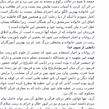
جمعه تا صبح در حالت رکوع و سجده به سر می برد و جز برای دیگران ب
در اثر آرد کردن با آسیاب دست هایش پینه بست و در اثر نظافت و پخ
این خانواده بهترین الگو برای احترام متقابل نسبت به یکدیگر اس
اجبار ننمودم تا اینکه از دنیا رحلت کرد و همچنین هیچ گاه فاطمه 
«هل اتی » بیان کننده روحیه جود و بخشش این خانواده است.)
فرزندان این خانواده که از جمله آنها «زینب » است، از مکارم اخلاق
از روایات و اخبار استفاده می شود که بخشی از علوم بانوزینب سلام ا
زینب در چنین خانواده و محیطی بزرگ شد. او نزد بهترین آموزگاران
دانشی از سوی خدا
از روایات و اخبار استفاده می شود که بخشی از علوم بانو زینب سلا
فهمه غیر مفهمه » تو بحمدالله دانشمندی معلم ندیده هستی و دارا
او «مفسر قرآن » بوده است و در ایامی که علی(ع) در کوفه حضور د
فرمود. در آن میان امیرمؤمنان(ع) وارد شد و فرمود: ای نور دیده! 
شما عترت پیغمبر، وارد می شود پس برخی از آن مصایب را برایش بر
گواه دیگر بر دانش انبوه آن بانو خطبه هایی است که در کوفه و شا
کریم بوده است. آیاتی که او در این خطبه ها مطرح کرده است جواب 
حضرت زینب در خطبه های خود نشان داده که به معارف قرآن کاملا آ
محکوم کند، به کار برد.
آری، تنها غواص ماهر دریای قرآن و حقایق آن می تواند حامل پیام
مردم داشته است و مردم نیز در امور حلال و حرام به زینب سلام الله
شاهد دیگر بر مقام علمی او روایاتی است که آن محدثه نقل کرده 