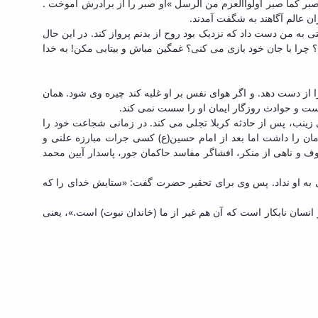
اصبر کما صبر اولواالعزم من الرسل »او صبر را از برادرش آموخت .
ن عالم آگاهند به شگفت آمدند.
ی به من دست داد که نزدیک بود روح از بدنم پرواز کند. در این حال
؟ چرا با جان خود بازی می کنی؟ غمگین مباش و بیتابی مکن! به خدا
 از دست دهد. و اگر هوای نفس بر او غلبه کند چیره وی شود. همان
ت و حوادث روزگار ایمان او را سست نمی کند.
ی زینب، پس از حادثه کربلا تجلی می کند. در زمانی شجاعت خود را
مان را داشت اما بعد از امام حسین(ع) کسی جرات مبارزه علنی و
 و ناهی از منکر، افشاگر مفاسد حاکمان جور، پاسدار آیین محمد
ی به او نداد. پس وی برای تحقیر حضرت گفت: «ستایش خدای را که
سان نابکار است که آن هم غیر از ما (خاندان نبوت) است.»، یعنی