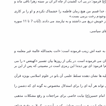
) فرمود: در پی آب کشیدن از چاه اثر آن بر سینه زهرا باقی ماند و
ه خدا قسم من هیچ زمان فاطمه را خشمناک نکردم و او را بر کاری
 از وجودم رخت برمی بست.»
انفاق این خانواده سرمشق زندگی همگان است، زیرا پناهگاه یتیمان، فقیران و بردگان بوده و از کوچک تا بزرگ ایشان حتی غذای خود را برای خدا از خویش دریغ می داشتند و به نیازمند می دادند. (آیات 7 تا 11 سوره
 های سیاسی.
بی به عمه اش زینب فرموده است: «انت بحمدالله عالمة غیر معلمه و
ان می فرموده است. در یکی از روزها بیان تفسیر «کهیعص » را می
م! فرمود: ای نور دیده! این رمزی است در مصیبتی که پس از این بر
به ها نشان دهنده تسلط علمی آن بانو در علوم اسلامی بویژه قرآن
تواند هر آیه ای را برای استدلال مخصوص به گونه ای که دشمن را
انب امام حسین(ع) نیابت خاصی برای مراجعات و رفع مشکلات مذهبی
م ایمن » پیرامون حوادثی که در آینده در کربلا به وقوع خواهد