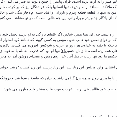
 خاتم صبر را به ارث برده است، قرآن پیامبر را چنین دعوت به صبر می کند: «ف
لائکة السماء» از صبرش نه تنها انسانها بلکه فرشتگان نیز که بر کرده صابرا
 به بدنهای قطعه قطعه پدرم و یاوران او افتاد سینه ام دچار تنگی شد و حالت
 ای یادگار جد و پدر و برادرانم، این چه حالی است که در تو مشاهده می کنم
ل راه ندهد. چه، ای بسا همین شخص اگر بلاهای بزرگی به او برسد تحمل خود را
بر هوای نفس خود غالب شود. مؤمن به کسی گویند که همانند کوه استوار اس
نشد بلکه با تکیه به خداوند هر روز بر عزت و شوکتش افزوده می گشت. دلاور
ن همه زده است. تا زمان حسین(ع) تنها او بود که قدرت مقابله با طاغوت ز
کمفرما بود تنها زینب حافظ آیین خدا روی زمین و مصداق روشن آمر به معروف
اعتنایی وارد مجلس ابن زیاد شد. ابن زیاد پرسید این زن کسیت؟ زینب جواب
ا با پیامبری چون محمد(ص) گرامی داشت. بدان که فاسق رسوا شد و دروغگو ان
 حضور خود ظالم یعنی یزید با عزت و قوت قلب بیشتر وارد مبارزه می شود:
بسیار و کوبنده می نمایم.