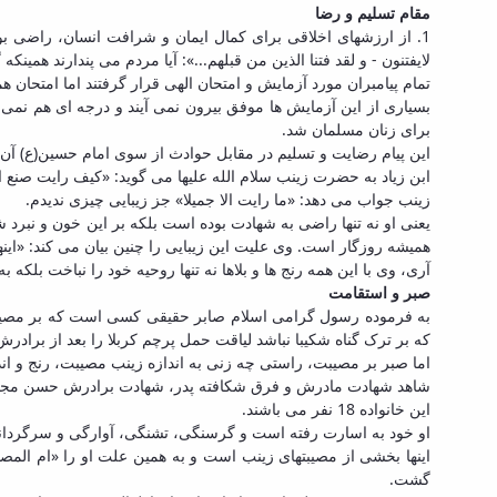
مقام تسلیم و رضا
1. از ارزشهای اخلاقی برای کمال ایمان و شرافت انسان، راضی بو
لایفتنون - و لقد فتنا الذین من قبلهم...»: آیا مردم می پندارند همین
تمام پیامبران مورد آزمایش و امتحان الهی قرار گرفتند اما امتحان 
بسیاری از این آزمایش ها موفق بیرون نمی آیند و درجه ای هم نمی گی
برای زنان مسلمان شد.
این پیام رضایت و تسلیم در مقابل حوادث از سوی امام حسین(ع) آن 
ابن زیاد به حضرت زینب سلام الله علیها می گوید: «کیف رایت صنع ال
زینب جواب می دهد: «ما رایت الا جمیلا» جز زیبایی چیزی ندیدم.
یعنی او نه تنها راضی به شهادت بوده است بلکه بر این خون و نبرد ش
همیشه روزگار است. وی علیت این زیبایی را چنین بیان می کند: «اینه
آری، وی با این همه رنج ها و بلاها نه تنها روحیه خود را نباخت بلکه
صبر و استقامت
به فرموده رسول گرامی اسلام صابر حقیقی کسی است که بر مصیبت،
که بر ترک گناه شکیبا نباشد لیاقت حمل پرچم کربلا را بعد از برادرش 
اما صبر بر مصیبت، راستی چه زنی به اندازه زینب مصیبت، رنج و ا
شاهد شهادت مادرش و فرق شکافته پدر، شهادت برادرش حسن مجتبی 
این خانواده 18 نفر می باشند.
او خود به اسارت رفته است و گرسنگی، تشنگی، آوارگی و سرگردانی د
اینها بخشی از مصیبتهای زینب است و به همین علت او را «ام الم
گشت.