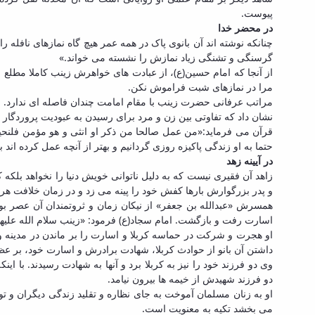
پیوست.
در محضر خدا
چنانکه نوشته اند آن بانوی پاک در همه عمر هیچ گاه نمازهای نافله
گرسنگی و تشنگی زیاد نمازش را نشسته می خواند.»
از آنجا که امام حسین(ع)، از عبادت های خواهرش زینب کاملا مطلع بو
مرا در نمازهای شبت فراموش نکن.
مراتب عرفانی حضرت زینب با مقام امامت چندان فاصله ای ندارد. او
نشان داد که تفاوتی بین زن و مرد برای رسیدن به عبودیت پروردگار 
قرآن می فرماید:«من عمل صالحا من ذکر او انثی و هو مؤمن فلنحیین
حتما به او زندگی پاکیزه روزی گردانیم و بهتر از آنچه عمل کرده اند ب
در آیینه زهد
زاهد آن فقیری نیست که به دلیل ناتوانی خویش دنیا را نخواهد بلک
و پدر بزرگوارش بارها کفش خود را پینه می زد و در زمان خلافت 
همسرش «عبدالله بن جعفر» از نیکان زمان و ثروتمندان آن عصر بود
اسارت رفت و بازگشت. امام سجاد(ع) فرمود: «زینب سلام الله علیها 
او هجرت و شرکت در حماسه کربلا و اسارت را بر ماندن در مدینه و ز
داشتن آن بانو از حوادث کربلا، شهادت برادرش و اسارت خود، بر عظ
وی دو فرزند خود را نیز به کربلا برد و آنها به شهادت رسیدند. با 
دو فرزند شهیدش از خیمه ها بیرون نیامد.
او به زنان مسلمان آموخت به جای نظاره و تقلید زندگی دیگران و توجه
می بخشد تکیه به معنویت است.