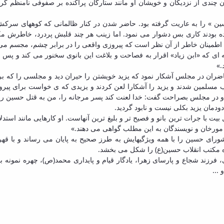
 چندی از نزدیکان و خویشان او مانند ستارگان پراکنده بر صفوفی نامنظم گرد آم
سین » را به عاریت گرفته بود. حاضر شدن در کنار ظالمانی که کوههای سرک
 بودند کاری بس دشوار می نمود. اما زینب هر چند قلبش پردرد، خاطرش مک
اطمینان خاطر از آن نظر است که پیروزی واقعی را در برابر چشم، مجسم می ب
ونه ای که «ابن زیاد» اقرار به فصاحت و بلاغت این بانوی سخنور می کند و پ
.»
اضران در مجلس آشکار نمود که یزید خویشتن را حیران دید و مجلسی را که برا
مسلمین شدند و یزید را آشکارا لعن کردند و یزیدی که ی خواست برای پیروز
. و در مجلس بصراحت گفت: خدا لعنت کند پسر مرجانه را، من به قتل حسین راضی
دمان یزید بکلی نیست و نابود گردید.
 بیت با جرات ترین بانو و فصیح تر و بلیغ ترین آنهاست. او کارهایی مانند ا
. مورخان و نویسندگان به این مطلب گواهی می دهند.»
اشورای حسین را با همه ویژگیهایش به طرز صحیح به پایان می رساند و با 
ه مکتب انقلاب حسین(ع) را شکل می بخشد.
، فرزند شجاع و پارسای زهرا، یادگار قیام و پایداری محمد(ص)، چهره نمونه ب
...