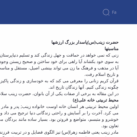
Fa
حضرت زینب(س)پاسدار بزرگ ارزشها
مناسبتها
زنی که نمی خواهد در حماقت و جهل زندگی کند و تسلیم دنیاپرستان 
به سوی خود بکشاند آیا راهی برای خود ساختن و صحیح زیستن وجود 
آیا در مذهب و فرهنگ ما زن می تواند بینشی اصیل، مستقل و مناسب
و تاریخ اسلام رفت.
قرآن کریم زنانی را معرفی می کند که به خودسازی و زندگی پاکیزه دس
چگونه زندگی کنیم. آنها زندگان تاریخ اند.
در این مقاله به برخی از صفات یکی از آن بانوان، حضرت زینب سلام ا
محیط تربیتی خانه علی(ع)
اولین محیط تربیتی هر انسان خانه اوست خانواده زینب; پدر و مادر ا
می کرد. آخرت را بر آسایش و راحتی زندگانی دنیا ترجیح می داد و
خوشرو و متبسم، متواضع و فروتن بود. بسیار ساده مانند بردگان م
تعاون بود.
مادر زینب یعنی فاطمه زهرا(س) نیز الگوی فضایل و در تربیت فرزندا