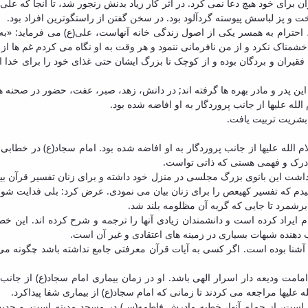
رای خود هیچ دعا نمی کرد. در اثر کار زیاد بدنش رنجور شد، تا آنجا که علی(ع
ت و پز لباسش پیوسته گردآلود بود. در سخن گفتن از راستگوترین افراد بود.
ت، احترام به همسر یکی از اصول زندگی خانه آنهاست، علی(ع) می فرماید: «ب
مرا خشمناک نکرد و از من نافرمانی ننمود و هر وقت به او نگاه می کردم غم ها
 این پدر و مادر بهره ها گرفته اند; در دانش، زهد، صبر، عفت، حضور در صحنه
لله علیها از جانب پروردگار به او افاضه شده بود.
 بشریت تربیت یافت.
م الله علیها از جانب پروردگار به او افاضه شده بود. امام سجاد(ع) در خطا
ی درک و فهمی هستی که ذاتی تواست.
اشت این بانوی بزرگ مجلسی در منزل خود داشته و برای زنان تفسیر قرآن بی
شنیدم که تفسیر کهیعص را برای زنان بیان می نمودی. عرض کرد: بلی فدایت شو
شمرد تا جایی که گریه آن مظلومه بلند شد.
م ایراد کرده است و دانشمندان زیادی آنها را ترجمه و شرح کرده اند. این خط
دهنده شبهات بسیاری در زمینه های اعتقادی و غیر آن است.
شنا بوده است. اگر کسی به آیات قرآن معرفتی جامع نداشته باشد چگونه می 
 امامت ودیعه دار اسرار الهی باشد. او در زمان بیماری امام سجاد(ع) از ج
 علیها مراجعه می کردند تا زمانی که امام سجاد(ع) از بیماری شفا پیداکرد.
است، از جمله آنها، خطبه مادرش فاطمه(س) در مسجد مدینه است. و حدیث «ا