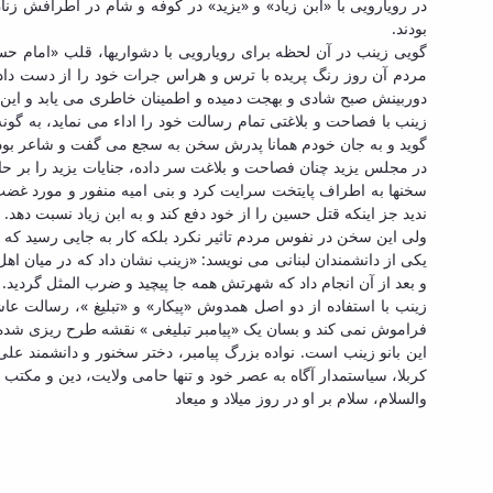
در رویارویی با «ابن زیاد» و «یزید» در کوفه و شام در اطرافش زنان
بودند.
گویی زینب در آن لحظه برای رویارویی با دشواریها، قلب «امام ح
مردم آن روز رنگ پریده با ترس و هراس جرات خود را از دست داده
دوربینش صبح شادی و بهجت دمیده و اطمینان خاطری می یابد و این 
زینب با فصاحت و بلاغتی تمام رسالت خود را اداء می نماید، به گ
گوید و به جان خودم همانا پدرش سخن به سجع می گفت و شاعر بود
در مجلس یزید چنان فصاحت و بلاغت سر داده، جنایات یزید را بر ح
سخنها به اطراف پایتخت سرایت کرد و بنی امیه منفور و مورد غضب 
ندید جز اینکه قتل حسین را از خود دفع کند و به ابن زیاد نسبت دهد
ولی این سخن در نفوس مردم تاثیر نکرد بلکه کار به جایی رسید که دو
یکی از دانشمندان لبنانی می نویسد: «زینب نشان داد که در میان اهل
و بعد از آن انجام داد که شهرتش همه جا پیچید و ضرب المثل گردید
زینب با استفاده از دو اصل همدوش «پیکار» و «تبلیغ »، رسالت ع
فراموش نمی کند و بسان یک «پیامبر تبلیغی » نقشه طرح ریزی شد
این بانو زینب است. نواده بزرگ پیامبر، دختر سخنور و دانشمند علی
کربلا، سیاستمدار آگاه به عصر خود و تنها حامی ولایت، دین و مکتب و 
والسلام، سلام بر او در روز میلاد و میعاد