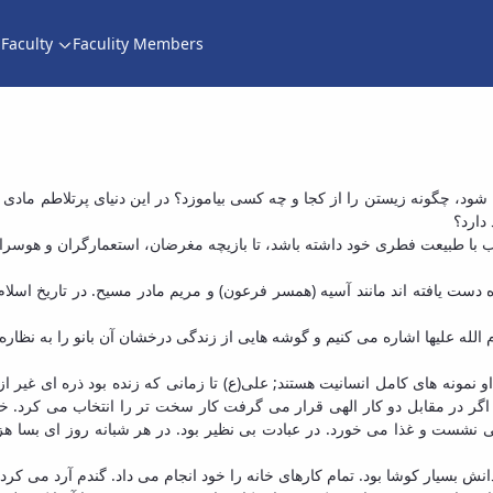
Faculty
Faculity Members
حضرت زینب(س)پاس
شود، چگونه زیستن را از کجا و چه کسی بیاموزد؟ در این دنیای پرتلاطم مادی 
دارد؟
 با طبیعت فطری خود داشته باشد، تا بازیچه مغرضان، استعمارگران و هوسرانا
ت یافته اند مانند آسیه (همسر فرعون) و مریم مادر مسیح. در تاریخ اسلام نی
لله علیها اشاره می کنیم و گوشه هایی از زندگی درخشان آن بانو را به نظاره
و نمونه های کامل انسانیت هستند; علی(ع) تا زمانی که زنده بود ذره ای غیر ا
 اگر در مقابل دو کار الهی قرار می گرفت کار سخت تر را انتخاب می کرد. 
ی نشست و غذا می خورد. در عبادت بی نظیر بود. در هر شبانه روز ای بسا هز
نش بسیار کوشا بود. تمام کارهای خانه را خود انجام می داد. گندم آرد می کر