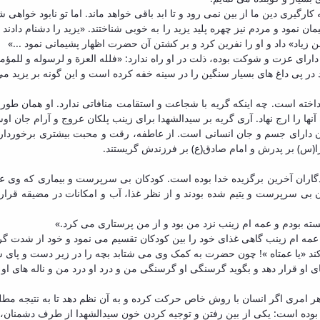
کارگیری دین ما از بین نمی رود و تا ابد باقی خواهد ماند. اما تو نابود خواهی ش
مود و مردم نیز چهره پلید یزید را به خوبی شناختند. «یزید را دشنام دادند و
یاد» داد و او را نفرین کرد و بر کشتن آن حضرت اظهار پشیمانی نمود ...»
ی عزت و شوکت بوده، ذلت در او راه ندارد: «فلله العزة و لرسوله و للمؤمن
در پی داغ های بسیار سنگین را در سینه خفه کرده است و این گونه بر یزید می 
نداخته است. چه اینکه گریه با شجاعت و استقامت منافاتی ندارد. او همان طور
نها را ارج نهاد. آری گریه بر سیدالشهدا برای زینب پلکان عروج و آرام جان 
چون دارای جسم و جان انسانی است. از عاطفه، رقت و محبت بیشتری برخوردا
(س) بر پدرش و امام صادق(ع) بر فرزندش گریستند.
ران آخرین برگزیده خدا بوده است. کودکان بی سرپرست و بیماری که وی عهد
ی سرپرست و یتیم شده بودند و از نظر غذا، آب و امکانات در مضیقه قرار د
ه بودم و عمه ام زینب نزد من بود و از من پرستاری می کرد.»
 عمه ام زینب گاهی غذای خود را بین کودکان تقسیم می نمود و خود از شدت
 کند «یا عمتاه »! چون حضرت به کمک وی می شتابد بچه را در زیر دست و پای ش
ای او قرار دهد و بگوید گرسنگی او گرسنگی من و درد او درد من و ناله های او 
 امری اگر انسان با روش خاص حرکت کرده و به آن نظم دهد تا به نتیجه مطل
بوده است: یکی از بین رفتن و توجیه کردن خون سیدالشهدا از طرف دشمنان، د