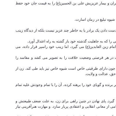
تران و بیمار عزیزیش علی بن الحسین(ع) را به قیمت جان خود حفظ
شیوه تبلیغ در زمان اسارت.
ت دادن یک برادر یا به خاطر چند عزیز نیست بلکه از دیدگاه زینب
ا که به جاهلیت گذشته خود باز گشته به راه اعتدال آورد.
م زین العابدین(ع) می گیرد، اما زینب خود راسپر قرار داده، می
ینب در هر فرصتی وضعیت خلافت را به تصویر می کشد و مفاسد را
 چون دارای ظرفیتی خاص است شیوه خاص نیز باید طی کند. زن از
 حق، عدالت و ولایت.
رنده و گویای خود را برهنه کرده، آن را با تمام وجودش علیه تمام
می گیرد. پای نهادن در چنین راهی برای زن، به علت ضعف طبیعتش و
از معانی انقلابی و اعتقادی پربار سازد. و مهارت هنرآفرینی نیاز