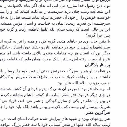
تو با دین رسول خدا مبارزه می کنی اما بدان اگر تمام تلاشهایت را به 
این شجاعت زینب چنان یزید سرمست را به ذلت کشاند که او را پشیمان ن
خواست خویش را از خون آن حضرت تبرئه نماید نسبت قتل را به «ابن ز
سرچشمه این قدرت زینب، ایمان به خداست و انسان مؤمن همیشه دارا
این در حالی است که زینب سلام الله علیها عاطفه، رقت و گریه خود 
پس چرا گریه؟
با چنین حال، وی در جاهای متعدد گریه کرده و همه را نیز به گریه ا
سیدالشهدا و شهیدان خود در حماسه آنان و حفظ خون ایشان، جایگاه آ
دیگر این که انسان هر چه مقامات معنوی بالایی داشته باشد اما 
عزیز از دست رفته اش بیشتر اشک بریزد، همان طور که فاطمه زهرا
پرستار یادگاران
در عظمت او همین بس که حضرتش مدتی از عمر خود را پرستار یادگا
داشتند. پس از واقعه کربلا، حضرت سجاد(ع) سخت مریض و کودکان ب
حضرت زینب سلام الله علیها بود.
امام سجاد فرمود: «من در آن شبی که پدرم فردای آن کشته شد نشست
در جای دیگر فرمود: «در سفر اسارت از کوفه تا شام مشاهده کردم
در بین راه شام در یکی از منازل کودکی از شتر می افتد، فریاد می
هنر یک پرستار این نیست که بالای سر بیمار باشد بلکه باید خود را ج
هنرآفرین عصر
هنر روشهای ویژه و شیوه های پیرایش شده حرکت انسان است. در هر
زینب سلام الله علیها در سفر آسمانی خود با سه خطر بزرگ مواجه 