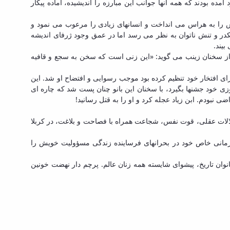
ده بودند که همه آنها جوانب این مبارزه را اندیشیده، آماده پیکار
ش را به هراس می انداخت و انسانهای زیادی را مرعوب می نمود و
در و تنش ناتوان به نظر می رسد اما در عمق وجود ژرفای اندیشه
یند.
س از سخنان زینب می گوید: «این زنی است که سخن به سجع و قافیه
ی افتخار خود تنظیم کرده بود موجب رسوایی و افتضاح او شد. این
ی خود جشنها بگیرد، با سخنان این بانو چنان پست شد که چاره ای
 نبودم. ابن زیاد عجله کرد و او را به قتل رسانید!
ستدلالات عقلی، قوت نفس، شجاعت همراه با فصاحت و بلاغت، در کربلا
قهرمانی خاص خود در بحرانهای فرساینده زندگی مسؤولیت خویش را
انوان تاریخ، پیشوای شایسته همه زنان عالم. پرچم دار نهضت خونین