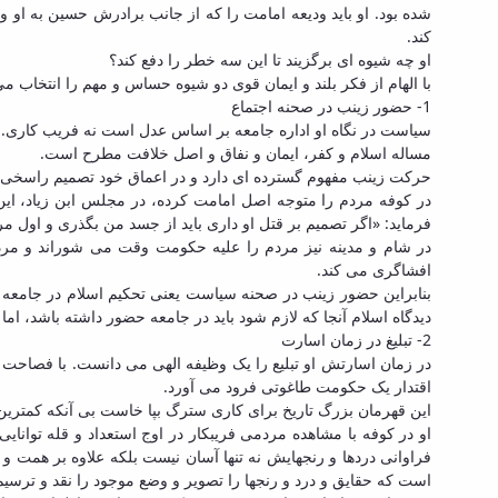
شده بود. او باید ودیعه امامت را که از جانب برادرش حسین به او
کند.
او چه شیوه ای برگزیند تا این سه خطر را دفع کند؟
با الهام از فکر بلند و ایمان قوی دو شیوه حساس و مهم را انتخاب
1- حضور زینب در صحنه اجتماع
سیاست در نگاه او اداره جامعه بر اساس عدل است نه فریب کاری. حض
مساله اسلام و کفر، ایمان و نفاق و اصل خلافت مطرح است.
حرکت زینب مفهوم گسترده ای دارد و در اعماق خود تصمیم راسخی را 
در کوفه مردم را متوجه اصل امامت کرده، در مجلس ابن زیاد، این 
فرماید: «اگر تصمیم بر قتل او داری باید از جسد من بگذری و اول م
در شام و مدینه نیز مردم را علیه حکومت وقت می شوراند و مردم
افشاگری می کند.
بنابراین حضور زینب در صحنه سیاست یعنی تحکیم اسلام در جامعه
دیدگاه اسلام آنجا که لازم شود باید در جامعه حضور داشته باشد، اما
2- تبلیغ در زمان اسارت
در زمان اسارتش او تبلیع را یک وظیفه الهی می دانست. با فصاحت و 
اقتدار یک حکومت طاغوتی فرود می آورد.
این قهرمان بزرگ تاریخ برای کاری سترگ بپا خاست بی آنکه کمترین 
او در کوفه با مشاهده مردمی فریبکار در اوج استعداد و قله توانا
فراوانی دردها و رنجهایش نه تنها آسان نیست بلکه علاوه بر همت و 
است که حقایق و درد و رنجها را تصویر و وضع موجود را نقد و ترسیم