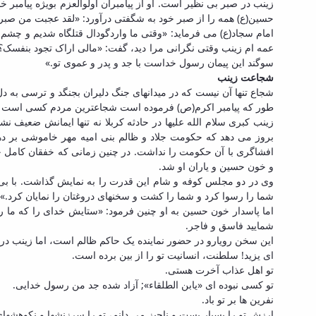
زینب در صبر بی نظیر است. او از پیامبران اولوالعزم بویژه پیامبر
حسین(ع) همه را از صبر خود به شگفتی درآورد: «لقد عجبت من صبرک م
امام سجاد(ع) می فرماید: «وقتی ما واردگودال قتلگاه شدیم و چشم من
عمه ام زینب وقتی نگرانی مرا دید، گفت: «مالی اراک تجود بنفسک؟»:
سوگند این پیمان رسول خداست با جد و پدر و عموی تو.»
شجاعت زینب
شجاع تنها آن نیست که در میدانهای جنگ دلیران بجنگد و ترسی به د
طور که پیامبر اکرم(ص) فرموده است شجاعترین مردم کسی است که 
زینب کبری سلام الله علیها در حادثه کربلا نه تنها ایمانش ضعیف 
بروز می دهد که حکومت جلاد و ظالم بنی امیه مهر خاموشی بر دها
افشاگری با آن حکومت را نداشت. در چنین زمانی که خفقان کامل ح
و خون حسین و یاران او شد.
وی در دو مجلس کوفه و شام این قدرت را به نمایش گذاشت. با بی 
شما را رسوا کرد و شما را کشت و سخنهای دروغتان را نمایان کرد.»
اما پاسدار خون حسین به او چنین فرمود: «ستایش خدای را که ما ر
شمایید فاسق و فاجر.
این سخن رویارو در حضور نماینده یک حاکم ظالم است، اما زینب در
ای یزید! سلطنت، انسانیت تو را از بین برده است.
تو اهل عذاب آخرت هستی.
تو کسی نبوده ای «یابن الطلقاء»; آزاد شده جد من رسول خدایی.
نفرین ها بر تو باد.
ارزش تو را بسیار پست و ناچیز می دانم، تو را سرزنشها و نکوهشهای 