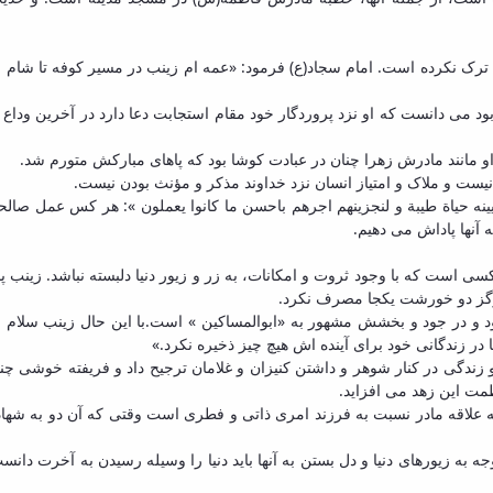
 را ترک نکرده است. امام سجاد(ع) فرمود: «عمه ام زینب در مسیر کوفه تا شا
د می دانست که او نزد پروردگار خود مقام استجابت دعا دارد در آخرین وداع به 
 مانند مادرش زهرا چنان در عبادت کوشا بود که پاهای مبارکش متورم شد.
نیست و ملاک و امتیاز انسان نزد خداوند مذکر و مؤنث بودن نیست.
ه حیاة طیبة و لنجزینهم اجرهم باحسن ما کانوا یعملون »: هر کس عمل صالحی 
ه آنها پاداش می دهیم.
ه کسی است که با وجود ثروت و امکانات، به زر و زیور دنیا دلبسته نباشد. زی
هرگز دو خورشت یکجا مصرف نکرد.
 و در جود و بخشش مشهور به «ابوالمساکین » است.با این حال زینب سلام الله
در زندگانی خود برای آینده اش هیچ چیز ذخیره نکرد.»
ندگی در کنار شوهر و داشتن کنیزان و غلامان ترجیح داد و فریفته خوشی چند ر
مت این زهد می افزاید.
اینکه علاقه مادر نسبت به فرزند امری ذاتی و فطری است وقتی که آن دو به شهاد
 به زیورهای دنیا و دل بستن به آنها باید دنیا را وسیله رسیدن به آخرت دانس