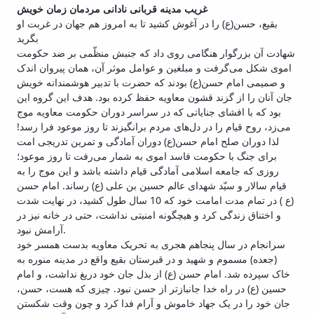
غریب مدینه قربانی نادانی مردمان زمان خویش
بقیع، حسن(ع) را در آغوش کشید تا به امروز هم جهان در غربت او
بگرید
شهادت آن بزرگوار هنگامی روی داد که جنبش منظّمی بر ضد حکومت
اموی شکل می‌گرفت و مبلغین و عوامل موثر آن، همان پیروان اندک
و صمیمی امام حسن(ع) بودند که حضرت با تدبیر هوشمندانه خویش
جان آنان را از گزند قشون معاویه حفظ کرده بود. هدف این گروه این
بود که با افشای جنایاتی که در سراسر دوران حکومت معاویه موج
می‌زد، روح قیام را در دل‌های مردم برانگیزند تا روز موعود فرا رسد!
لذا دوران صلح امام حسن(ع) دوران آمادگی و تمرین تدریجی امت
برای جنگ با حکومت فاسد اموی به شمار می‌رفت تا روز موعود؛
روزی که جامعه اسلامی آمادگی قیام داشته باشد و این موج را به
قیام سالار و سیّد شهدای عالم حسین بن علی (ع) رساند. امام حسن
(ع ) در تمام مدت امامت خود که 10 سال طول کشید، در نهایت شدت
و اختناق زندگی کرد و هیچگونه امنیتی نداشت، حتی در خانه نیز در
آرامش نبود.
سرانجام در سال پنجاهم هجری به تحریک معاویه بدست همسر خود
(جعده) مسموم و شهید و در قبرستان بقیع واقع در مدینه منوره به
خاک سپرده شد. امام حسن (ع) از بذل جان خود دریغ نداشت، و امام
حسین (ع) در راه خدا جانبازتر از حسن نبود. چیزی که هست، حسن،
جان خود را در یک جهاد خاموش و آرام فدا کرد و چون وقت شکستن