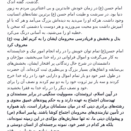
گذشت‌. گفته‌ اندک‌.
امام حسن‌ (ع‌) در زمان‌ خودش‌ عابدترین‌ و بی‌ اعتناترین‌ مردم‌ به‌ زیور
دنیا بود. در سرشت‌ و طینت‌ امام‌ حسن‌ (ع‌) برترین‌ نشانه‌های‌ انسانیت‌
وجود داشت‌. هرکه‌ او را می‌دید به‌ دیده‌اش‌ بزرگ‌ می‌آمد و هر که‌ با او
آمیزش‌ داشت‌ بدو محبت‌ می‌ورزید و هر دوست‌ یا دشمنی‌ که‌ سخن‌ یا
خطبه‌ او را می‌شنید، به‌ آسانی‌ درنگ‌ می‌کرد.
بذل و بخشش و فریادرسی محرومان ایشان را به کریم اهل بیت (ع)
معروف کرد
امام حسن(ع) تمام توان خویش را در راه انجام امور نیک و خداپسندانه
به کار می‌گرفت و اموال فراوانی در راه خدا می‌بخشید، مورّخان و
دانشمندان در شرح حال زندگانی پر افتخار ایشان، بخشش‌های
بی‌سابقه و انفاق‌های بسیار بزرگ و بی‌نظیری ثبت کرده‌اند. آن حضرت
در طول عمر خود دو بار تمام اموال و دارایی خود را در راه خدا خرج
کردند و سه بار نیز ثروت خود را به دو نیم کردند و نصف آن را برای
خود و نصف دیگر را در راه خدا به فقرا بخشیدند.
در آیین اسلام، ثروتمندان، مسوولیت سنگینی در برابر مستمندان و
تهیدستان اجتماع به عهده دارند و به حکم پیوندهای عمیق معنوی و
رشته‏‌های برادری دینی که در میان مسلمانان برقرار است، باید همواره
در تأمین نیازمندی‌های محرومان اجتماع کوشا باشند. پیامبر اسلام (ص)
و پیشوایان دینی ما، نه تنها سفارش‌های مؤکدی در این زمینه نموده‏‌اند،
بلکه هر کدام در عصر خود، نمونه برجسته‏‌ای از انسان دوستی و
ضعیف نوازی به شمار می‌رفتند.