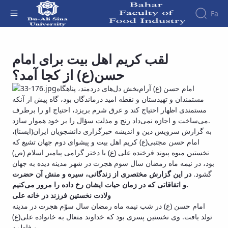
Fa
Faculty
لقب کریم اهل بیت برای امام
جهت مطالعه دانشجویان - دانشکده صنایع غذایی
About
Faculity
بهار
حسن(ع) از کجا آمد؟
Members
the
Faculty
امام حسن (ع) آرام‌بخش دل‌های دردمند، پناهگاه
History
مستمندان و تهیدستان و نقطه امید درماندگان بود، گاه پیش از آنکه
Dean
مستمندی اظهار احتیاج کند و عرق شرم بریزد، احتیاج او را برطرف
of
می‌ساخت و اجازه نمی‌داد رنج و مذلت سؤال را بر خود هموار سازد.
the
به گزارش سرویس دین و اندیشه خبرگزاری دانشجویان ایران(ایسنا)،
Faculty
امام حسن مجتبی(ع) کریم اهل بیت و پیشوای دوم جهان تشیع که
Gallery
نخستین میوه پیوند فرخنده علی (ع) با دختر گرامی پیامبر اسلام (ص)
Contact
بود، در نیمه ماه رمضان سال سوم هجرت در شهر مدینه دیده به جهان
Information
گشود.
در این گزارش مختصری از زندگانی، سیره و منش آن حضرت
Structure
و اتفاقاتی که در زمان حیات ایشان رخ داده را مرور می‌کنیم.
of the
Faculty
ولادت نخستین فرزند در خانه علی
امام حسن (ع) در شب نیمه ماه رمضان سال سوّم هجرت در مدینه
Deputy
تولد یافت. وی نخستین پسری بود که خداوند متعال به خانواده علی(ع)
Dean
و فاطمه
for