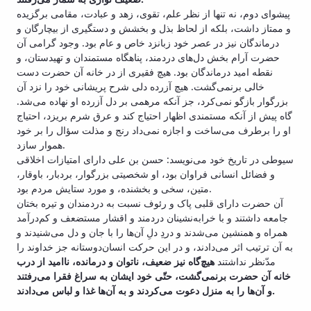
پیشوای دوم، نه تنها از نظر علم، تقوی، زهد و عبادت، مقامی برگزیده
و ممتاز داشت، بلکه از لحاظ بذل و بخشش و دستگیری از بیچارگان و
درماندگان نیز در عصر خود زبانزد خاص و عام بود. وجود گرامی آن
حضرت آرام بخش دل‌های دردمند، پناهگاه مستمندان و تهیدستان، و
نقطه امید درماندگان بود. هیچ فقیری از در خانه آن حضرت دست
خالی برنمی‌گشت. هیچ آزرده دلی شرح پریشانی خود را نزد آن
بزرگوار بازگو نمی‌کرد، جز آنکه مرهمی بر دل آزرده او نهاده می‌شد.
گاه پیش از آنکه مستمندی اظهار احتیاج کند و عرق شرم بریزد، احتیاج
او را برطرف می‌ساخت و اجازه نمی‌داد رنج و مذلت سؤال را بر خود
هموار سازد.
سیوطی در تاریخ خود می‌نویسد: حسن بن علی دارای امتیازات اخلاقی
و فضائل انسانی فراوان بود، او شخصیتی بزرگوار، بردبار، باوقار،
متین، سخی و بخشنده، و مورد ستایش مردم بود.
آن حضرت دارای قلبی پاک و رئوف نسبت به دردمندان و تیره بختان
جامعه داشتند و با خرابه‌نشینان دردمند و اقشار مستضعف و کم‌درآمد
همراه و همنشین می‌شدند و دردِ دلِ آن‌ها را با جان و دل می‌شنیدند و
به آن ترتیب اثر می‌دادند، و در این حرکت انسان‌دوستانه جز خداوند را
مدّنظر نداشتند
هیچ‌گاه نیز ضعیف، ناتوان و درمانده، ناامید از درب
خانه آن حضرت برنمی‌گشت، حتّی خود ایشان به سراغ فقرا می‌رفتند
و آن‌ها را به منزل دعوت می‌کردند و به آن‌ها غذا و لباس می‌دادند.