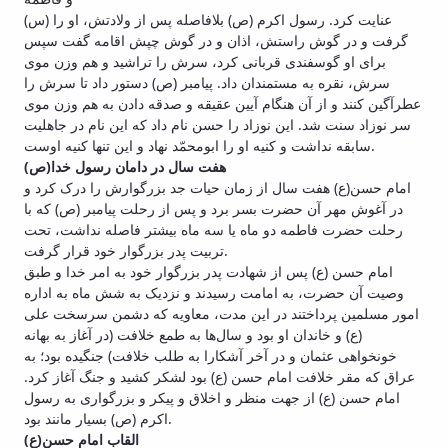
(س) عنایت کرد. رسول اکرم (ص) بلافاصله پس از ولادتش، او را
Educational
گرفت و در گوش راستش، اذان و در گوش چپش اقامه گفت سپس
Deputy
برای او گوسفندی قربانی کرد، سرش را تراشید و هم وزن موی
Dean
سرش، نقره به مستمندان داد. پیامبر (ص) دستور داد تا سرش را
for
عطرآگین کنند و از آن هنگام آیین عقیقه و صدقه دادن به هم وزن موی
Postgraduate
سر نوزاد سنت شد. این نوزاد را حسن نام داد که این نام در جاهلیت
Studies
سابقه نداشت و کنیه او را ابومحمّد نهاد و این تنها کنیه اوست.
هفت سال در دامان رسول خدا(ص)
امام حسن(ع) هفت سال از زمان حیات جد بزرگوارش را درک کرد و
در آغوش مهر آن حضرت بسر برد و پس از رحلت پیامبر (ص) که با
رحلت حضرت فاطمه دو ماه یا سه ماه بیشتر فاصله نداشت، تحت
تربیت پدر بزرگوار خود قرار گرفت.
امام حسن (ع) پس از شهادت پدر بزرگوار خود به امر خدا و طبق
وصیت آن حضرت، به امامت رسیدند و نزدیک به شش ماه به اداره
امور مسلمین پرداختند در این مدت، معاویه که دشمن سرسخت علی
(ع) و خاندان او بود و سال‌ها به طمع خلافت (در آغاز به بهانه
خونخواهی عثمان و در آخر آشکارا به طلب خلافت) جنگیده بود؛ به
عراق که مقر خلافت امام حسن (ع) بود لشکر کشید و جنگ آغاز کرد.
امام حسن (ع) از جهت منظر و اخلاق و پیکر و بزرگواری به رسول
اکرم (ص) بسیار مانند بود.
القاب امام حسن(ع)