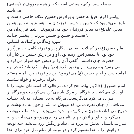
سبط، سید، زکی، مجتبی است که از همه معروف‌تر (مجتبی)
می‌باشد.
پیامبر اکرم (ص) به حسن و برادرش حسین علاقه خاصی داشت و
بارها می‌فرمود که حسن و حسین فرزندان من هستند و به پاس همین
سخن علی(ع) به سایر فرزندان خود می‌فرمودند:" شما فرزندان من
هستید و حسن و حسین فرزندان پیغمبر خدایند".
امام‌ حسن‌ (ع‌) در کمالات‌ انسانی‌ یادگار پدر و نمونه‌ کامل‌ جد بزرگوار
خود بود. تا پیغمبر (ص‌) زنده‌ بود، او و برادرش‌ حسین‌ در کنار آن‌
حضرت‌ جای‌ داشتند، گاهی‌ آنان‌ را بر دوش‌ خود سوار می‌کرد و
می‌بوسید و می‌بویید. از پیغمبر اکرم‌ (ص‌) روایت‌ کرده‌اند که‌ درباره‌
امام‌ حسن‌ و امام‌ حسین‌ (ع‌) می‌فرمود: این‌ دو فرزند من‌، امام‌ هستند
خواه‌ برخیزند و خواه‌ بنشینند.
امام‌ حسن‌ (ع‌) 25 بار پیاده حج‌ کردند، درحالی‌ که‌ اسب‌های نجیب‌ را با
او یدک‌ می‌کشیدند. هرگاه‌ از مرگ‌ یاد می‌کرد می‌گریست‌ و هرگاه‌ از
قبر یاد می‌کرد می‌گریست‌، هرگاه‌ به‌ یاد ایستادن‌ به‌ پای‌ حساب‌
می‌افتاد آن‌ چنان‌ نعره‌ می‌زد که‌ بیهوش‌ می‌شد و چون‌ به‌ یاد بهشت‌ و
دوزخ‌ می‌افتاد، همچون‌ مار گزیده‌ به‌ خود می‌پیچید. از خدا طلب‌ بهشت‌
می‌کرد و به‌ او از آتش‌ جهنم‌ پناه‌ می‌برد. چون‌ وضو می‌ساخت‌ و به‌
نماز می‌ایستاد، بدنش‌ به‌ لرزه‌ می‌افتاد و رنگش‌ زرد می‌شد. سه‌ نوبت‌
دارائیش‌ را با خدا تقسیم‌ کرد و دو نوبت‌ از تمام‌ مال‌ خود برای‌ خدا