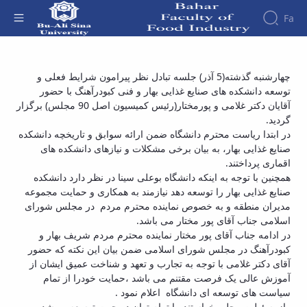
Fa
Faculty
نشست رئیس دانشگاه بوعلی با نماینده محترم
چهارشنبه گذشته(5 آذر) جلسه تبادل نظر پیرامون شرایط فعلی و
About
Faculity
توسعه دانشکده های صنایع غذایی بهار و فنی کبودرآهنگ با حضور
شهرستان های بهار و کبودرآهنگ - دانشکده صنایع
Members
the
آقایان دکتر غلامی و پورمختار(رئیس کمیسیون اصل 90 مجلس) برگزار
Faculty
غذایی بهار
گردید.
History
در ابتدا ریاست محترم دانشگاه ضمن ارائه سوابق و تاریخچه دانشکده
Dean
صنایع غذایی بهار، به بیان برخی مشکلات و نیازهای دانشکده های
of
اقماری پرداختند.
the
همچنین با توجه به اینکه دانشگاه بوعلی سینا در نظر دارد دانشکده
Faculty
صنایع غذایی بهار را توسعه دهد نیازمند به همکاری و حمایت مجموعه
Gallery
مدیران منطقه و به خصوص نماینده محترم مردم در مجلس شورای
Contact
اسلامی جناب آقای پور مختار می باشد.
Information
در ادامه جناب آقای پور مختار نماینده محترم مردم شریف بهار و
Structure
کبودرآهنگ در مجلس شورای اسلامی ضمن بیان این نکته که حضور
of the
Faculty
آقای دکتر غلامی با توجه به تجارب و تعهد و شناخت عمیق ایشان از
Deputy
آموزش عالی یک فرصت مقتنم می باشد ،حمایت خودرا از تمام
Dean
سیاست های توسعه ای دانشگاه اعلام نمود .
for
وازمسئولین محلی خواستند با تمام توان در جهت توسعه و رشد