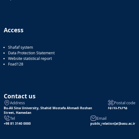
Access
Shafaf system
Data Protection Statement
Website statistical report
Foad128
Contact us
Address
Postal code
Bu-Ali Sina University, Shahid Mostafa Ahmadi Roshan
۶۵۱۷۸-۳۸۶۹۵
Street, Hamedan
Tel
Email
+98 81 3140 0000
public_relation[at]basu.ac.ir