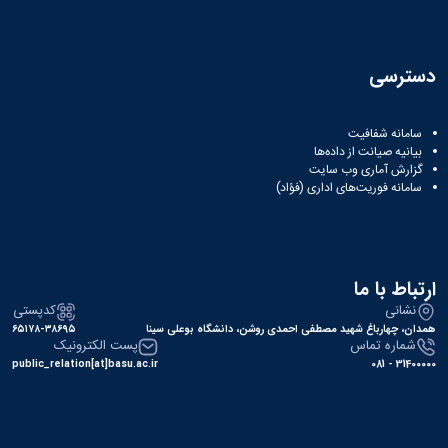
دسترسی
سامانه شفافیت
بیانیه صیانت از داده‌ها
گزارش آماری وب‌ سایت
سامانه فوریت‌های اداری (فؤاد)
ارتباط با ما
نشانی
کدپستی
همدان، چهارباغ شهید مصطفی احمدی روشن، دانشگاه بوعلی سینا
۶۵۱۷۸-۳۸۶۹۵
شماره تماس
پست الکترونیک
public_relation[at]basu.ac.ir
31400000 - 081