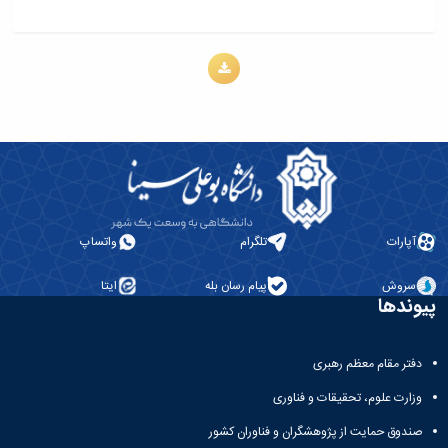
تکمیلی
تحصیلات
آزمایشگاه
فرم
تکمیلی
میکروبیولوژی
ها
و
نشریات
آئین
نامه
ها
سمینارها
و
پایان
نامه
ها
آپارات
تلگرام
واتساپ
سروش
پیام رسان بله
ایتا
پیوندها
دفتر مقام معظم رهبری
وزارت علوم، تحقیقات و فناوری
صندوق حمایت از پژوهشگران و فناوران کشور