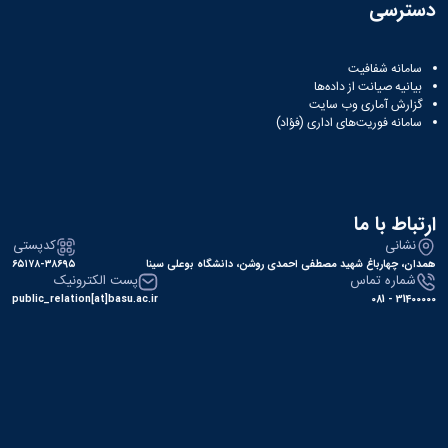
دسترسی
سامانه شفافیت
بیانیه صیانت از داده‌ها
گزارش آماری وب‌ سایت
سامانه فوریت‌های اداری (فؤاد)
ارتباط با ما
نشانی
کدپستی
همدان، چهارباغ شهید مصطفی احمدی روشن، دانشگاه بوعلی سینا
۶۵۱۷۸-۳۸۶۹۵
شماره تماس
پست الکترونیک
public_relation[at]basu.ac.ir
31400000 - 081