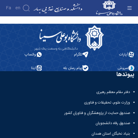
Fa
En
آموزش - دانشکده صنایع غذایی بهار
دانشکده
درباره
دانشکده
تاریخچه
آپارات
تلگرام
واتساپ
ریاست
دانشکده
سروش
پیام رسان بله
ایتا
آلبوم
پیوندها
عکس
اطلاعات
تماس
دفتر مقام معظم رهبری
سازمان
دانشکده
وزارت علوم، تحقیقات و فناوری
معاونت
آموزشی
صندوق حمایت از پژوهشگران و فناوران کشور
معاونت
صندوق رفاه دانشجویان
تحصیلات
تکمیلی
بنیاد نخبگان استان همدان